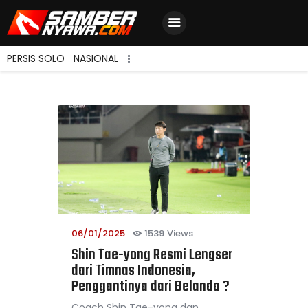
PERSIS SOLO
NASIONAL
Home
Berita Terbaru
Jadwal & Hasil
Klasemen
06/01/2025
1539
Views
Shin Tae-yong Resmi Lengser
dari Timnas Indonesia,
Penggantinya dari Belanda ?
Coach Shin Tae-yong dan