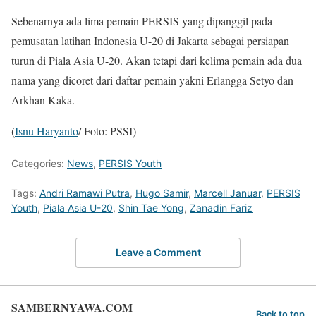
Sebenarnya ada lima pemain PERSIS yang dipanggil pada
pemusatan latihan Indonesia U-20 di Jakarta sebagai persiapan
turun di Piala Asia U-20. Akan tetapi dari kelima pemain ada dua
nama yang dicoret dari daftar pemain yakni Erlangga Setyo dan
Arkhan Kaka.
(
Isnu Haryanto
/ Foto: PSSI)
Categories:
News
,
PERSIS Youth
Tags:
Andri Ramawi Putra
,
Hugo Samir
,
Marcell Januar
,
PERSIS
Youth
,
Piala Asia U-20
,
Shin Tae Yong
,
Zanadin Fariz
Leave a Comment
SAMBERNYAWA.COM
Back to top