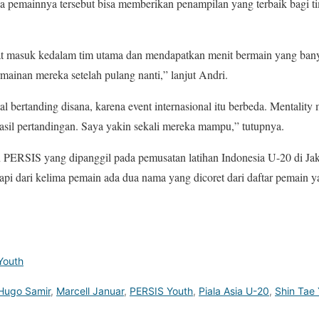
a pemainnya tersebut bisa memberikan penampilan yang terbaik bagi 
t masuk kedalam tim utama dan mendapatkan menit bermain yang banya
mainan mereka setelah pulang nanti,” lanjut Andri.
 bertanding disana, karena event internasional itu berbeda. Mentality m
sil pertandingan. Saya yakin sekali mereka mampu,” tutupnya.
PERSIS yang dipanggil pada pemusatan latihan Indonesia U-20 di Jaka
tapi dari kelima pemain ada dua nama yang dicoret dari daftar pemain 
Youth
Hugo Samir
,
Marcell Januar
,
PERSIS Youth
,
Piala Asia U-20
,
Shin Tae