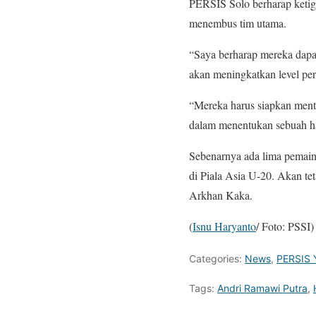
PERSIS Solo berharap ketig
menembus tim utama.
“Saya berharap mereka dapa
akan meningkatkan level per
“Mereka harus siapkan mental
dalam menentukan sebuah ha
Sebenarnya ada lima pemain 
di Piala Asia U-20. Akan te
Arkhan Kaka.
(
Isnu Haryanto
/ Foto: PSSI)
Categories:
News
,
PERSIS 
Tags:
Andri Ramawi Putra
,