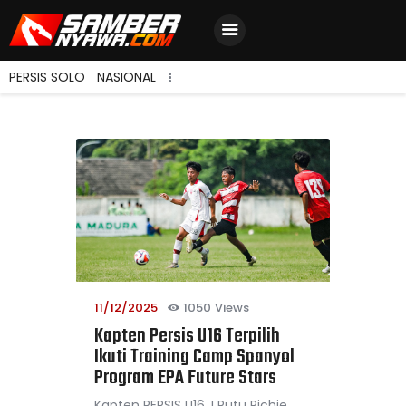
PERSIS SOLO
NASIONAL
Home
Berita Terbaru
Jadwal & Hasil
Klasemen
11/12/2025
1050
Views
Kapten Persis U16 Terpilih
Ikuti Training Camp Spanyol
Program EPA Future Stars
Kapten PERSIS U16, I Putu Richie