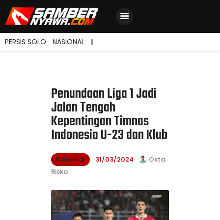
PERSIS SOLO
NASIONAL
Home
Berita Terbaru
Penundaan Liga 1 Jadi
Jadwal & Hasil
Jalan Tengah
Klasemen
Kepentingan Timnas
Indonesia U-23 dan Klub
Nasional
31/03/2024
Okta
Riska