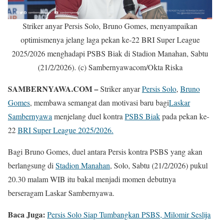
Striker anyar Persis Solo, Bruno Gomes, menyampaikan
optimismenya jelang laga pekan ke-22 BRI Super League
2025/2026 menghadapi PSBS Biak di Stadion Manahan, Sabtu
(21/2/2026). (c) Sambernyawacom/Okta Riska
SAMBERNYAWA.COM –
Striker anyar
Persis Solo
,
Bruno
Gomes
, membawa semangat dan motivasi baru bagi
Laskar
Sambernyawa
menjelang duel kontra
PSBS Biak
pada pekan ke-
22
BRI Super League 2025/2026.
Bagi Bruno Gomes, duel antara Persis kontra PSBS yang akan
berlangsung di
Stadion Manahan
, Solo, Sabtu (21/2/2026) pukul
20.30 malam WIB itu bakal menjadi momen debutnya
berseragam Laskar Sambernyawa.
Baca Juga:
Persis Solo Siap Tumbangkan PSBS, Milomir Seslija