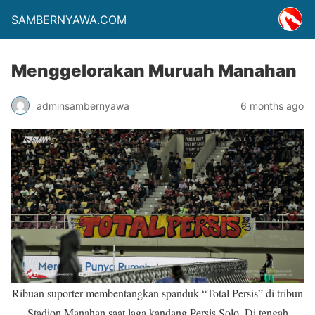
SAMBERNYAWA.COM
Menggelorakan Muruah Manahan
adminsambernyawa
6 months ago
Ribuan suporter membentangkan spanduk “Total Persis” di tribun
Stadion Manahan saat laga kandang Persis Solo. Di tengah