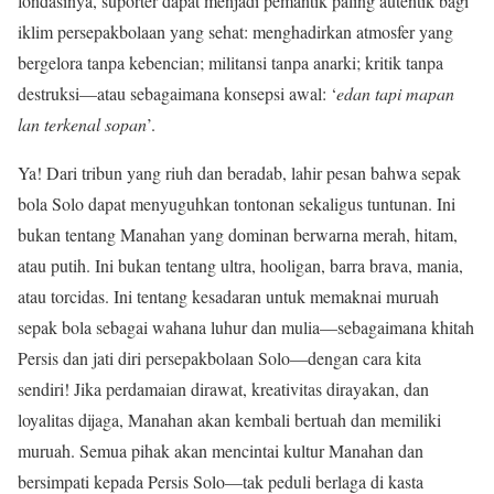
fondasinya, suporter dapat menjadi pemantik paling autentik bagi
iklim persepakbolaan yang sehat: menghadirkan atmosfer yang
bergelora tanpa kebencian; militansi tanpa anarki; kritik tanpa
destruksi—atau sebagaimana konsepsi awal: ‘
edan tapi mapan
lan terkenal sopan
’.
Ya! Dari tribun yang riuh dan beradab, lahir pesan bahwa sepak
bola Solo dapat menyuguhkan tontonan sekaligus tuntunan. Ini
bukan tentang Manahan yang dominan berwarna merah, hitam,
atau putih. Ini bukan tentang ultra, hooligan, barra brava, mania,
atau torcidas. Ini tentang kesadaran untuk memaknai muruah
sepak bola sebagai wahana luhur dan mulia—sebagaimana khitah
Persis dan jati diri persepakbolaan Solo—dengan cara kita
sendiri! Jika perdamaian dirawat, kreativitas dirayakan, dan
loyalitas dijaga, Manahan akan kembali bertuah dan memiliki
muruah. Semua pihak akan mencintai kultur Manahan dan
bersimpati kepada Persis Solo—tak peduli berlaga di kasta