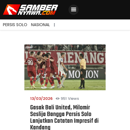
PERSIS SOLO
NASIONAL
Home
Berita Terbaru
Jadwal & Hasil
Klasemen
13/03/2026
951
Views
Gasak Bali United, Milomir
Seslija Bangga Persis Solo
Lanjutkan Catatan Impresif di
Kandang