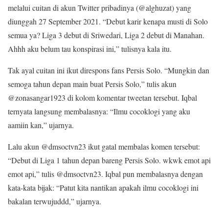
melalui cuitan di akun Twitter pribadinya (@alghuzat) yang
diunggah 27 September 2021. “Debut karir kenapa musti di Solo
semua ya? Liga 3 debut di Sriwedari, Liga 2 debut di Manahan.
Ahhh aku belum tau konspirasi ini,” tulisnya kala itu.
Tak ayal cuitan ini ikut direspons fans Persis Solo. “Mungkin dan
semoga tahun depan main buat Persis Solo,” tulis akun
@zonasangar1923 di kolom komentar tweetan tersebut. Iqbal
ternyata langsung membalasnya: “Ilmu cocoklogi yang aku
aamiin kan,” ujarnya.
Lalu akun @dmsoctvn23 ikut gatal membalas komen tersebut:
“Debut di Liga 1 tahun depan bareng Persis Solo. wkwk emot api
emot api,” tulis @dmsoctvn23. Iqbal pun membalasnya dengan
kata-kata bijak: “Patut kita nantikan apakah ilmu cocoklogi ini
bakalan terwujuddd,” ujarnya.