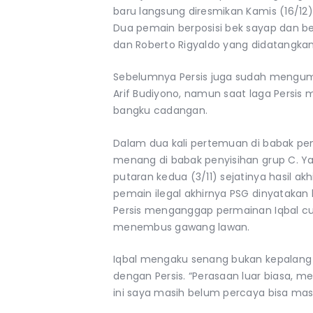
baru langsung diresmikan Kamis (16/12
Dua pemain berposisi bek sayap dan bek
dan Roberto Rigyaldo yang didatangkan 
Sebelumnya Persis juga sudah mengum
Arif Budiyono, namun saat laga Persis
bangku cadangan.
Dalam dua kali pertemuan di babak pen
menang di babak penyisihan grup C. Ya
putaran kedua (3/11) sejatinya hasil a
pemain ilegal akhirnya PSG dinyataka
Persis menganggap permainan Iqbal cu
menembus gawang lawan.
Iqbal mengaku senang bukan kepalang
dengan Persis. “Perasaan luar biasa, 
ini saya masih belum percaya bisa masuk