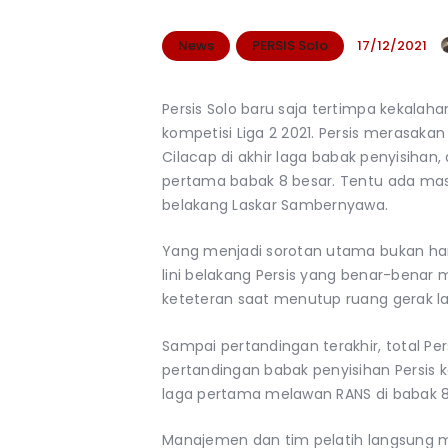
News
PERSIS Solo
17/12/2021
Persis Solo baru saja tertimpa kekalaha
kompetisi Liga 2 2021. Persis merasakan
Cilacap di akhir laga babak penyisihan
pertama babak 8 besar. Tentu ada masa
belakang Laskar Sambernyawa.
Yang menjadi sorotan utama bukan han
lini belakang Persis yang benar-benar 
keteteran saat menutup ruang gerak l
Sampai pertandingan terakhir, total Per
pertandingan babak penyisihan Persis 
laga pertama melawan RANS di babak 8
Manajemen dan tim pelatih langsung me