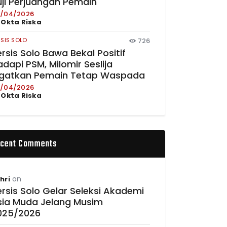
uji Perjuangan Pemain
/04/2026
y
Okta Riska
RSIS SOLO
726
rsis Solo Bawa Bekal Positif
dapi PSM, Milomir Seslija
ngatkan Pemain Tetap Waspada
/04/2026
y
Okta Riska
cent Comments
on
hri
rsis Solo Gelar Seleksi Akademi
sia Muda Jelang Musim
025/2026