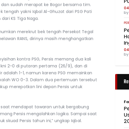
P
) dan sudah merapat ke Bogor bersama tim.
04
 tengah yakni Iqbal Al-Ghuzat dari PSG Pati
b
dari KS Tiga Naga.
PE
Pe
umkan merekrut bek tengah Persekat Tegal
Ha
 melawan RANS, dirinya masih menghangatkan
I
04
b
yisihan kontra PSG, Persis memang dua kali
kni 2-0 di putaran pertama (26/9), dan di
khir adalah 1-1, namun karena PSG memainkan
n kalah WO 0-3. Dalam dua pertemuan tersebut
Re
kup merepotkan lini depan Persis untuk
Fa
 saat mendapat tawaran untuk bergabung
Pe
memang Persis mengalahkan logika. Sampai saat
U
2
 skuad Persis tahun ini,” ungkap Iqbal.