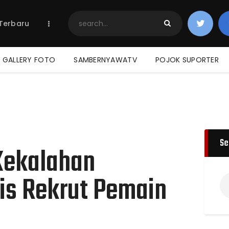
Home
 Terbaru
Berita Terbaru
Jadwal & Hasil
Klasemen
GALLERY FOTO
SAMBERNYAWATV
POJOK SUPORTER
Se
Kekalahan
is Rekrut Pemain