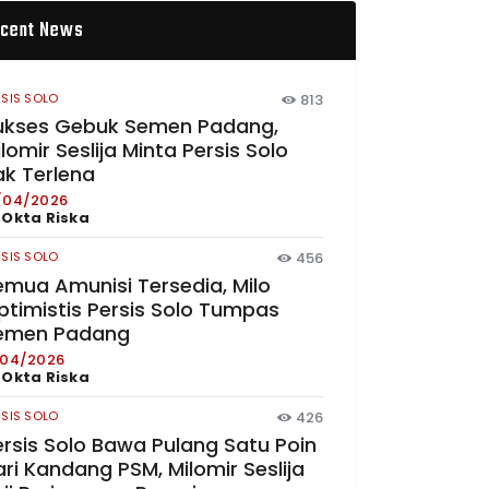
cent News
RSIS SOLO
813
ukses Gebuk Semen Padang,
lomir Seslija Minta Persis Solo
ak Terlena
/04/2026
y
Okta Riska
RSIS SOLO
456
emua Amunisi Tersedia, Milo
ptimistis Persis Solo Tumpas
emen Padang
/04/2026
y
Okta Riska
RSIS SOLO
426
ersis Solo Bawa Pulang Satu Poin
ri Kandang PSM, Milomir Seslija