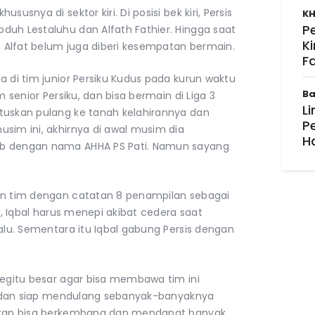
usnya di sektor kiri. Di posisi bek kiri, Persis
KH
P
duh Lestaluhu dan Alfath Fathier. Hingga saat
K
an Alfat belum juga diberi kesempatan bermain.
F
a di tim junior Persiku Kudus pada kurun waktu
Ba
m senior Persiku, dan bisa bermain di Liga 3
Li
tuskan pulang ke tanah kelahirannya dan
P
sim ini, akhirnya di awal musim dia
H
ab dengan nama AHHA PS Pati. Namun sayang
lan tim dengan catatan 8 penampilan sebagai
an, Iqbal harus menepi akibat cedera saat
lalu. Sementara itu Iqbal gabung Persis dengan
begitu besar agar bisa membawa tim ini
ang dan siap mendulang sebanyak-banyaknya
harap bisa berkembang dan mendapat banyak