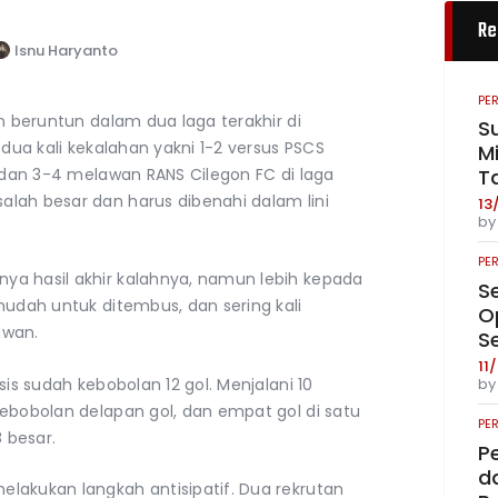
Re
Isnu Haryanto
PE
n beruntun dalam dua laga terakhir di
S
 dua kali kekalahan yakni 1-2 versus PSCS
Mi
, dan 3-4 melawan RANS Cilegon FC di laga
T
lah besar dan harus dibenahi dalam lini
13
b
PE
ya hasil akhir kalahnya, namun lebih kepada
S
mudah untuk ditembus, dan sering kali
O
awan.
S
11
sis sudah kebobolan 12 gol. Menjalani 10
b
kebobolan delapan gol, dan empat gol di satu
PE
 besar.
P
da
lakukan langkah antisipatif. Dua rekrutan