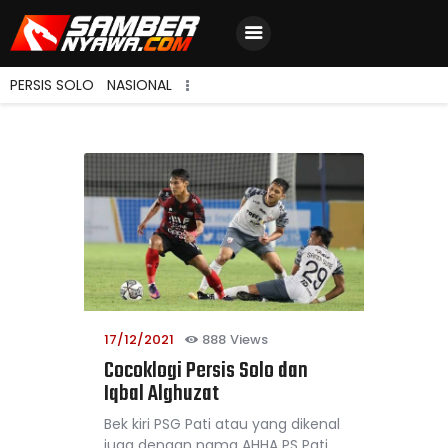
PERSIS SOLO
NASIONAL
Home
Berita Terbaru
Jadwal & Hasil
Klasemen
17/12/2021
888
Views
Cocoklogi Persis Solo dan
Iqbal Alghuzat
Bek kiri PSG Pati atau yang dikenal
juga dengan nama AHHA PS Pati,