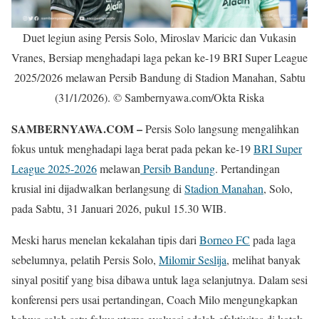
Duet legiun asing Persis Solo, Miroslav Maricic dan Vukasin
Vranes, Bersiap menghadapi laga pekan ke-19 BRI Super League
2025/2026 melawan Persib Bandung di Stadion Manahan, Sabtu
(31/1/2026). © Sambernyawa.com/Okta Riska
SAMBERNYAWA.COM –
Persis Solo langsung mengalihkan
fokus untuk menghadapi laga berat pada pekan ke-19
BRI Super
League 2025-2026
melawan
Persib Bandung
. Pertandingan
krusial ini dijadwalkan berlangsung di
Stadion Manahan
, Solo,
pada Sabtu, 31 Januari 2026, pukul 15.30 WIB.
Meski harus menelan kekalahan tipis dari
Borneo FC
pada laga
sebelumnya, pelatih Persis Solo,
Milomir Seslija
, melihat banyak
sinyal positif yang bisa dibawa untuk laga selanjutnya. Dalam sesi
konferensi pers usai pertandingan, Coach Milo mengungkapkan