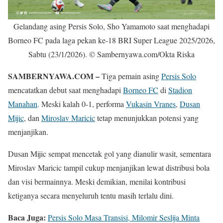
Gelandang asing Persis Solo, Sho Yamamoto saat menghadapi
Borneo FC pada laga pekan ke-18 BRI Super League 2025/2026,
Sabtu (23/1/2026). © Sambernyawa.com/Okta Riska
SAMBERNYAWA.COM –
Tiga pemain asing
Persis Solo
mencatatkan debut saat menghadapi
Borneo FC
di
Stadion
Manahan
. Meski kalah 0-1, performa
Vukasin Vranes
,
Dusan
Mijic
, dan
Miroslav Maricic
tetap menunjukkan potensi yang
menjanjikan.
Dusan Mijic sempat mencetak gol yang dianulir wasit, sementara
Miroslav Maricic tampil cukup menjanjikan lewat distribusi bola
dan visi bermainnya. Meski demikian, menilai kontribusi
ketiganya secara menyeluruh tentu masih terlalu dini.
Baca Juga:
Persis Solo Masa Transisi, Milomir Seslija Minta