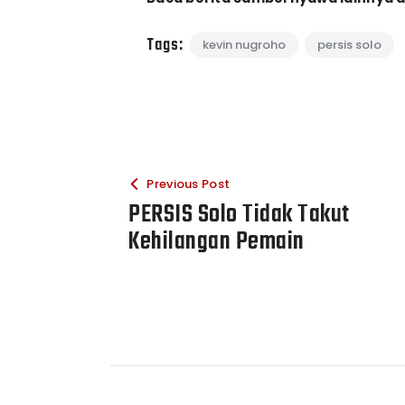
Tags:
kevin nugroho
persis solo
Previous Post
PERSIS Solo Tidak Takut
Kehilangan Pemain