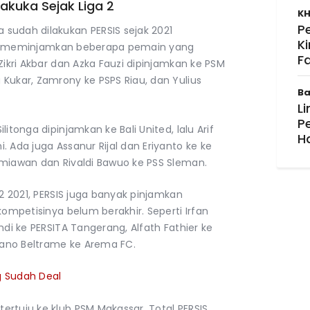
kuka Sejak Liga 2
KH
P
sudah dilakukan PERSIS sejak 2021
K
ERSIS meminjamkan beberapa pemain yang
F
Zikri Akbar dan Azka Fauzi dipinjamkan ke PSM
Kukar, Zamrony ke PSPS Riau, dan Yulius
Ba
Li
P
itonga dipinjamkan ke Bali United, lalu Arif
H
 Ada juga Assanur Rijal dan Eriyanto ke ke
lmiawan dan Rivaldi Bawuo ke PSS Sleman.
 2 2021, PERSIS juga banyak pinjamkan
kompetisinya belum berakhir. Seperti Irfan
mdi ke PERSITA Tangerang, Alfath Fathier ke
biano Beltrame ke Arema FC.
g Sudah Deal
rtuju ke klub PSM Makassar. Total PERSIS