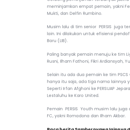
meminjamkan empat pemain, yakni Fer
Mukti, dan Delfin Rumbino.
Musim lalu di tim senior PERSIS juga 
lain. Ini dilakukan untuk efisiensi pend
Baru (LIB).
Paling banyak pemain menuju ke tim Li
Rusni, Ilham Fathoni, Fikri Ardiansyah,
Selain itu ada dua pemain ke tim PSCS C
hanya itu saja, ada tiga nama lainnya y
Seperti Irfan Afghoni ke PERSIJAP Jepar
Lestaluhu ke Karo United.
Pemain PERSIS Youth musim lalu juga 
FC, yakni Romadona dan Ilham Akbar.
Baca berita Sambernyawa lainnya d