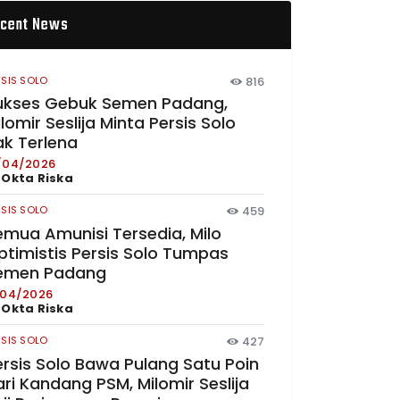
cent News
RSIS SOLO
816
ukses Gebuk Semen Padang,
lomir Seslija Minta Persis Solo
ak Terlena
/04/2026
y
Okta Riska
RSIS SOLO
459
emua Amunisi Tersedia, Milo
ptimistis Persis Solo Tumpas
emen Padang
/04/2026
y
Okta Riska
RSIS SOLO
427
ersis Solo Bawa Pulang Satu Poin
ri Kandang PSM, Milomir Seslija