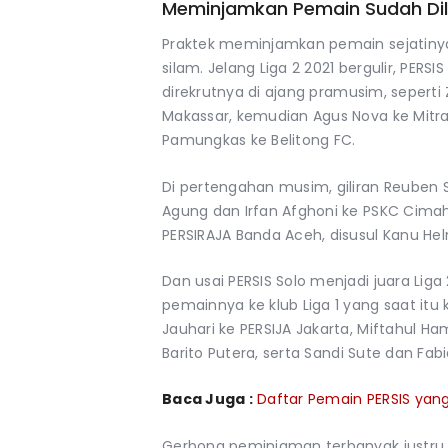
Meminjamkan Pemain Sudah Dila
Praktek meminjamkan pemain sejatinya 
silam. Jelang Liga 2 2021 bergulir, P
direkrutnya di ajang pramusim, seperti 
Makassar, kemudian Agus Nova ke Mitra 
Pamungkas ke Belitong FC.
Di pertengahan musim, giliran Reuben Sil
Agung dan Irfan Afghoni ke PSKC Cimahi.
PERSIRAJA Banda Aceh, disusul Kanu He
Dan usai PERSIS Solo menjadi juara Liga
pemainnya ke klub Liga 1 yang saat itu 
Jauhari ke PERSIJA Jakarta, Miftahul Ha
Barito Putera, serta Sandi Sute dan Fa
Baca Juga :
Daftar Pemain PERSIS yan
Gerbong peminjaman terbanyak justru te