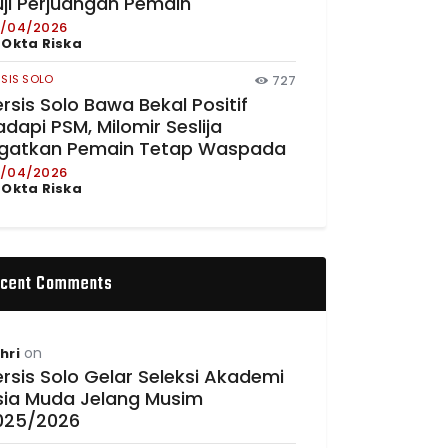
uji Perjuangan Pemain
/04/2026
y
Okta Riska
RSIS SOLO
727
rsis Solo Bawa Bekal Positif
dapi PSM, Milomir Seslija
ngatkan Pemain Tetap Waspada
/04/2026
y
Okta Riska
cent Comments
on
hri
rsis Solo Gelar Seleksi Akademi
sia Muda Jelang Musim
025/2026