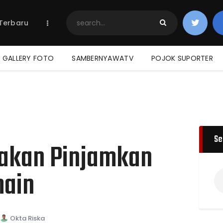
Home
 Terbaru
Berita Terbaru
Jadwal & Hasil
Klasemen
GALLERY FOTO
SAMBERNYAWATV
POJOK SUPORTER
Se
akan Pinjamkan
main
Okta Riska