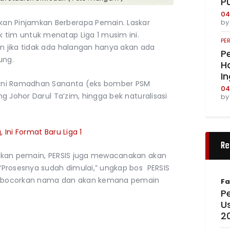
P
04
b
an Pinjamkan Berberapa Pemain. Laskar
im untuk menatap Liga 1 musim ini.
PE
 jika tidak ada halangan hanya akan ada
Pe
ung.
Ha
I
kni Ramadhan Sananta (eks bomber PSM
04
g Johor Darul Ta’zim, hingga bek naturalisasi
b
Ini Format Baru Liga 1
Re
gkan pemain, PERSIS juga mewacanakan akan
Prosesnya sudah dimulai,” ungkap bos PERSIS
mbocorkan nama dan akan kemana pemain
Fa
Pe
U
2