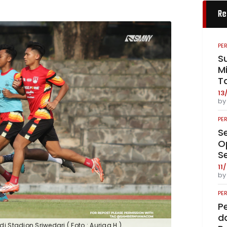
Re
PE
S
Mi
T
13
b
PE
S
O
S
11
b
PE
P
da
i Stadion Sriwedari ( Foto : Auriga H )