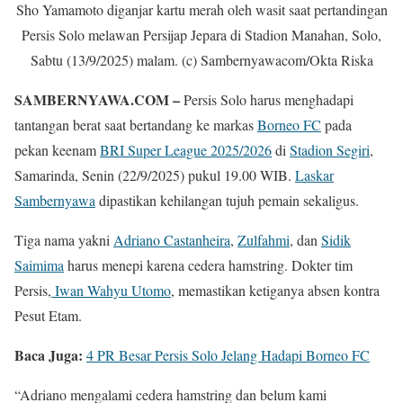
Sho Yamamoto diganjar kartu merah oleh wasit saat pertandingan
Persis Solo melawan Persijap Jepara di Stadion Manahan, Solo,
Sabtu (13/9/2025) malam. (c) Sambernyawacom/Okta Riska
SAMBERNYAWA.COM –
Persis Solo harus menghadapi
tantangan berat saat bertandang ke markas
Borneo FC
pada
pekan keenam
BRI Super League 2025/2026
di
Stadion Segiri
,
Samarinda, Senin (22/9/2025) pukul 19.00 WIB.
Laskar
Sambernyawa
dipastikan kehilangan tujuh pemain sekaligus.
Tiga nama yakni
Adriano Castanheira
,
Zulfahmi
, dan
Sidik
Saimima
harus menepi karena cedera hamstring. Dokter tim
Persis,
Iwan Wahyu Utomo
, memastikan ketiganya absen kontra
Pesut Etam.
Baca Juga:
4 PR Besar Persis Solo Jelang Hadapi Borneo FC
“Adriano mengalami cedera hamstring dan belum kami