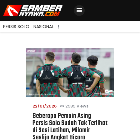
PERSIS SOLO
NASIONAL
Home
Berita Terbaru
Jadwal & Hasil
Klasemen
22/01/2026
2585
Views
Beberapa Pemain Asing
Persis Solo Sudah Tak Terlihat
di Sesi Latihan, Milomir
Seslija Angkat Bicara