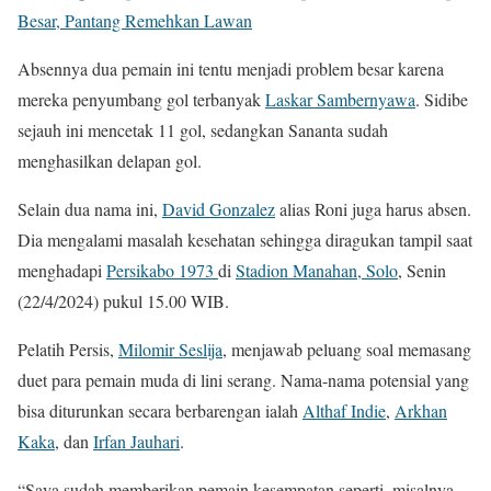
Besar, Pantang Remehkan Lawan
Absennya dua pemain ini tentu menjadi problem besar karena
mereka penyumbang gol terbanyak
Laskar Sambernyawa
. Sidibe
sejauh ini mencetak 11 gol, sedangkan Sananta sudah
menghasilkan delapan gol.
Selain dua nama ini,
David Gonzalez
alias Roni juga harus absen.
Dia mengalami masalah kesehatan sehingga diragukan tampil saat
menghadapi
Persikabo 1973
di
Stadion Manahan, Solo
, Senin
(22/4/2024) pukul 15.00 WIB.
Pelatih Persis,
Milomir Seslija
, menjawab peluang soal memasang
duet para pemain muda di lini serang. Nama-nama potensial yang
bisa diturunkan secara berbarengan ialah
Althaf Indie
,
Arkhan
Kaka
, dan
Irfan Jauhari
.
“Saya sudah memberikan pemain kesempatan seperti, misalnya,