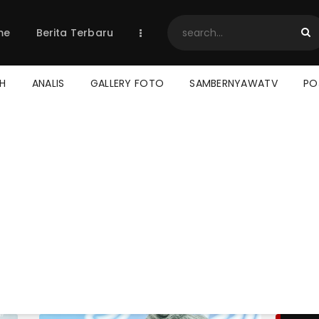
Home
me
Berita Terbaru
Berita Terbaru
Jadwal & Hasil
Klasemen
TH
ANALIS
GALLERY FOTO
SAMBERNYAWATV
PO