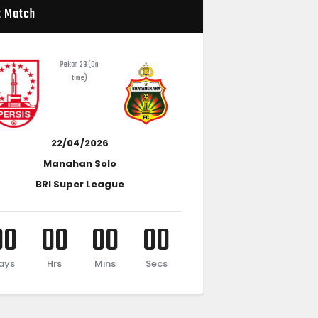
t Match
Pekan 29 (On
time)
22/04/2026
Manahan Solo
BRI Super League
00
00
00
00
ays
Hrs
Mins
Secs