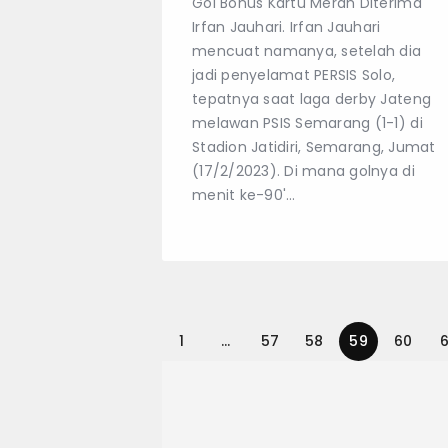
Gol Bonus Kartu Merah Diterima
Irfan Jauhari. Irfan Jauhari
mencuat namanya, setelah dia
jadi penyelamat PERSIS Solo,
tepatnya saat laga derby Jateng
melawan PSIS Semarang (1-1) di
Stadion Jatidiri, Semarang, Jumat
(17/2/2023). Di mana golnya di
menit ke-90'…
1
…
57
58
59
60
6