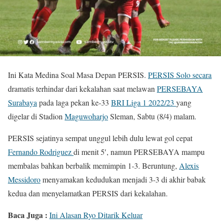
Ini Kata Medina Soal Masa Depan PERSIS.
PERSIS Solo secara
dramatis terhindar dari kekalahan saat melawan
PERSEBAYA
Surabaya
pada laga pekan ke-33
BRI Liga 1 2022/23
yang
digelar di Stadion
Maguwoharjo
Sleman, Sabtu (8/4) malam.
PERSIS sejatinya sempat unggul lebih dulu lewat gol cepat
Fernando Rodriguez
di menit 5′, namun PERSEBAYA mampu
membalas bahkan berbalik memimpin 1-3. Beruntung,
Alexis
Messidoro
menyamakan kedudukan menjadi 3-3 di akhir babak
kedua dan menyelamatkan PERSIS dari kekalahan.
Baca Juga :
Ini Alasan Ryo Ditarik Keluar