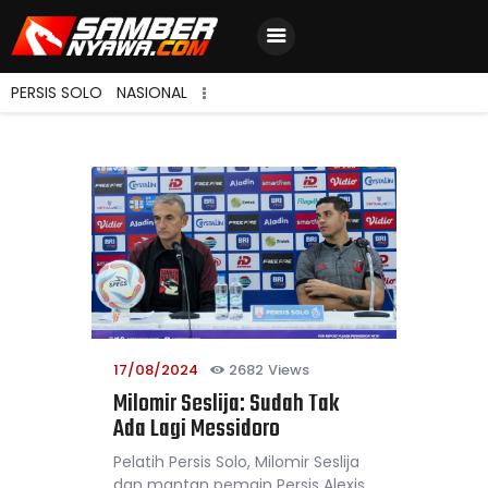
PERSIS SOLO
NASIONAL
Home
Berita Terbaru
Jadwal & Hasil
Klasemen
17/08/2024
2682
Views
Milomir Seslija: Sudah Tak
Ada Lagi Messidoro
Pelatih Persis Solo, Milomir Seslija
dan mantan pemain Persis Alexis