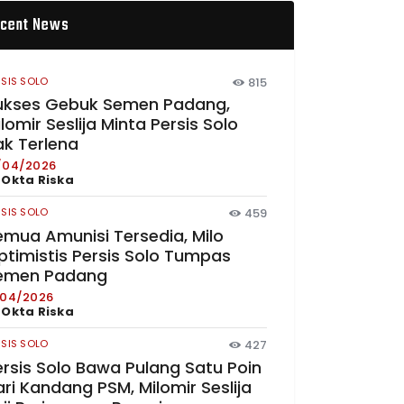
cent News
RSIS SOLO
815
ukses Gebuk Semen Padang,
lomir Seslija Minta Persis Solo
ak Terlena
/04/2026
y
Okta Riska
RSIS SOLO
459
emua Amunisi Tersedia, Milo
ptimistis Persis Solo Tumpas
emen Padang
/04/2026
y
Okta Riska
RSIS SOLO
427
ersis Solo Bawa Pulang Satu Poin
ri Kandang PSM, Milomir Seslija