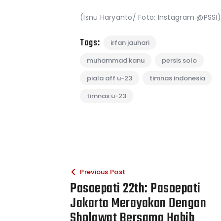
(Isnu Haryanto/ Foto: Instagram @PSSI)
Tags:
irfan jauhari
muhammad kanu
persis solo
piala aff u-23
timnas indonesia
timnas u-23
Previous Post
Pasoepati 22th: Pasoepati
Jakarta Merayakan Dengan
Sholawat Bersama Habib