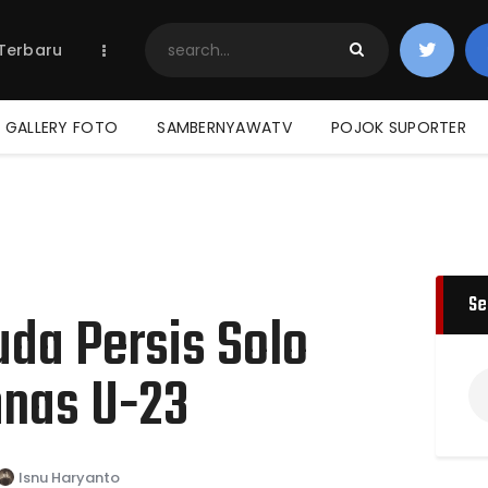
Home
 Terbaru
Berita Terbaru
Jadwal & Hasil
Klasemen
GALLERY FOTO
SAMBERNYAWATV
POJOK SUPORTER
Se
da Persis Solo
mnas U-23
Isnu Haryanto