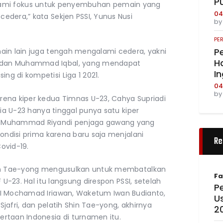
P
ini kami fokus untuk penyembuhan pemain yang
04
edera,” kata Sekjen PSSI, Yunus Nusi
b
PE
Pe
ain lain juga tengah mengalami cedera, yakni
Ha
 dan Muhammad Iqbal, yang mendapat
I
g di kompetisi Liga 1 2021.
04
b
rena kiper kedua Timnas U-23, Cahya Supriadi
sia U-23 hanya tinggal punya satu kiper
a Muhammad Riyandi penjaga gawang yang
kondisi prima karena baru saja menjalani
Re
Covid-19.
hin Tae-yong mengusulkan untuk membatalkan
Fa
 U-23. Hal itu langsung direspon PSSI, setelah
Pe
SI Mochamad Iriawan, Waketum Iwan Budianto,
U
 Sjafri, dan pelatih Shin Tae-yong, akhirnya
2
rtaan Indonesia di turnamen itu.