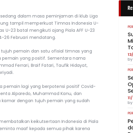
Re
i sedang dalam masa peminjaman di klub Liga
rung tampil memperkuat Timnas Indonesia U-
PE
 U-23 batal mengikuti ajang Piala AFF U-23
S
14-26 Februari mendatang.
Mi
T
 tujuh pemain dan satu ofisial timnas yang
13
satu pemain yang positif. Sementara nama
b
mad Ferrari, Braif Fatari, Taufik Hidayat,
PE
iyadi.
S
O
a pemain lagi yang berpotensi positif Covid-
S
 Genta Alparedo, Muhammad Kanu, dan
11
tu kamar dengan tujuh pemain yang sudah
b
PE
P
embatalkan keikutsertaan Indonesia di Piala
da
 meminta maaf kepada semua pihak karena