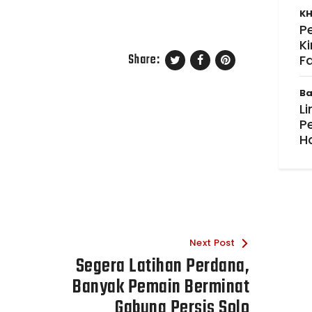
KH
P
K
Share:
F
Ba
Li
P
H
Next Post
Segera Latihan Perdana,
Banyak Pemain Berminat
Gabung Persis Solo