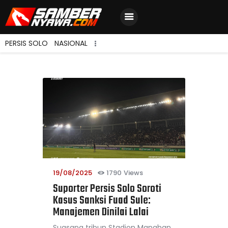
PERSIS SOLO
NASIONAL
Home
Berita Terbaru
Jadwal & Hasil
Klasemen
19/08/2025
1790
Views
Suporter Persis Solo Soroti
Kasus Sanksi Fuad Sule:
Manajemen Dinilai Lalai
Suasana tribun Stadion Manahan