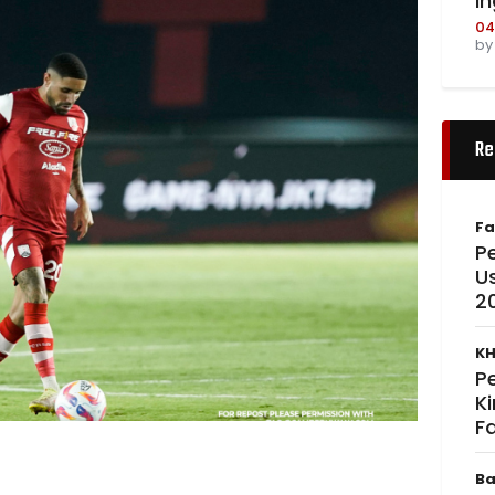
I
04
b
Re
Fa
Pe
U
2
KH
P
K
F
Ba