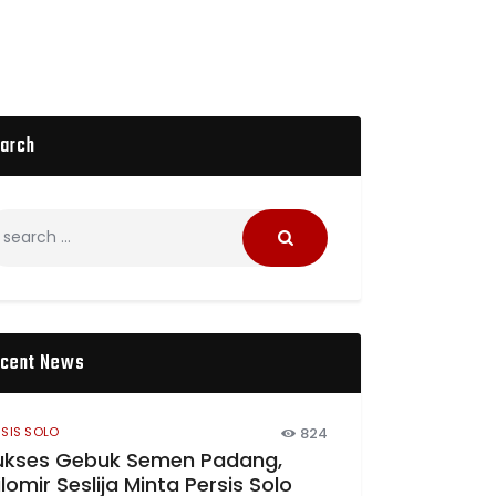
arch
cent News
RSIS SOLO
824
ukses Gebuk Semen Padang,
lomir Seslija Minta Persis Solo