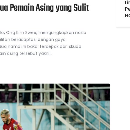
Li
a Pemain Asing yang Sulit
P
H
olo, Ong Kim Swee, mengungkapkan nasib
ulitan beradaptasi dengan gaya
ua nama ini bakal terdepak dari skuad
n asing tersebut yakni…