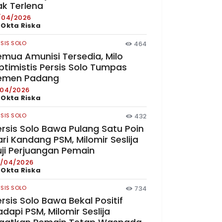
ak Terlena
/04/2026
y
Okta Riska
RSIS SOLO
464
emua Amunisi Tersedia, Milo
ptimistis Persis Solo Tumpas
emen Padang
/04/2026
y
Okta Riska
RSIS SOLO
432
ersis Solo Bawa Pulang Satu Poin
ri Kandang PSM, Milomir Seslija
uji Perjuangan Pemain
/04/2026
y
Okta Riska
RSIS SOLO
734
rsis Solo Bawa Bekal Positif
dapi PSM, Milomir Seslija