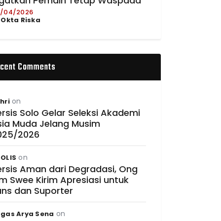
ngatkan Pemain Tetap Waspada
/04/2026
y
Okta Riska
cent Comments
on
hri
rsis Solo Gelar Seleksi Akademi
sia Muda Jelang Musim
025/2026
on
OLIS
ersis Aman dari Degradasi, Ong
im Swee Kirim Apresiasi untuk
ans dan Suporter
on
gas Arya Sena