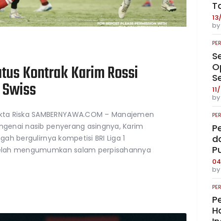
T
13
b
PE
S
O
atus Kontrak Karim Rossi
S
 Swiss
11
b
Okta Riska SAMBERNYAWA.COM – Manajemen
PE
engenai nasib penyerang asingnya, Karim
P
da
gah bergulirnya kompetisi BRI Liga 1
P
i telah mengumumkan salam perpisahannya
04
b
PE
Pe
Ha