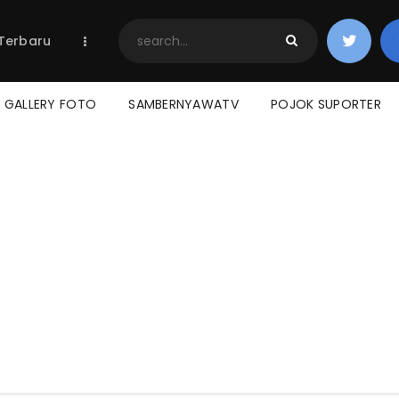
Home
 Terbaru
Berita Terbaru
Jadwal & Hasil
Klasemen
GALLERY FOTO
SAMBERNYAWATV
POJOK SUPORTER