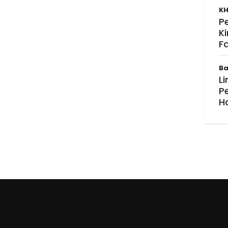
KH
P
K
F
Ba
Li
P
H