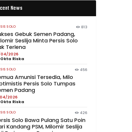
cent News
RSIS SOLO
813
ukses Gebuk Semen Padang,
lomir Seslija Minta Persis Solo
ak Terlena
/04/2026
y
Okta Riska
RSIS SOLO
456
emua Amunisi Tersedia, Milo
ptimistis Persis Solo Tumpas
emen Padang
/04/2026
y
Okta Riska
RSIS SOLO
426
ersis Solo Bawa Pulang Satu Poin
ri Kandang PSM, Milomir Seslija