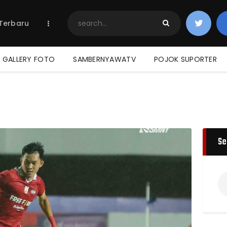
Home
 Terbaru
Berita Terbaru
Jadwal & Hasil
Klasemen
GALLERY FOTO
SAMBERNYAWATV
POJOK SUPORTER
Se