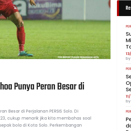
Re
PE
S
Mi
T
13
b
PE
S
O
hoa Punya Peran Besar di
S
11
b
 Besar di Perjalanan PERSIS Solo. Di
PE
23, cukup menarik jika kita membahas soal
P
da
 sepak bola di Kota Solo. Perkembangan