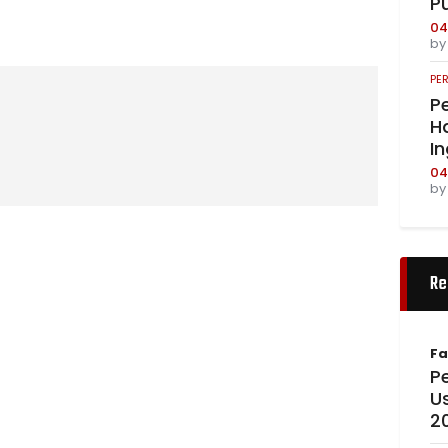
P
04
b
PE
Pe
Ha
I
04
b
Re
Fa
Pe
U
2