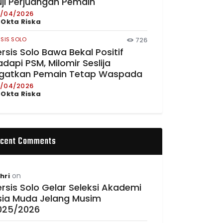
uji Perjuangan Pemain
/04/2026
y
Okta Riska
RSIS SOLO
726
rsis Solo Bawa Bekal Positif
dapi PSM, Milomir Seslija
ngatkan Pemain Tetap Waspada
/04/2026
y
Okta Riska
cent Comments
on
hri
rsis Solo Gelar Seleksi Akademi
sia Muda Jelang Musim
025/2026