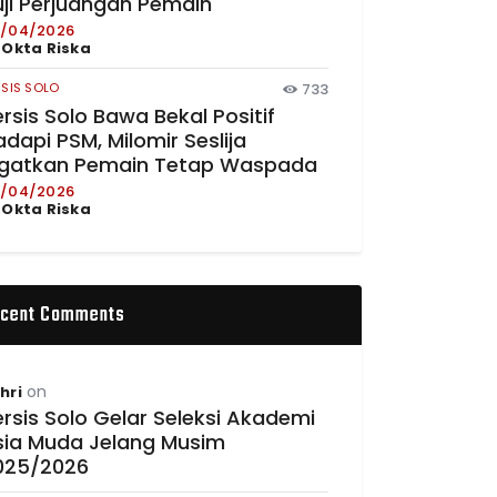
uji Perjuangan Pemain
/04/2026
y
Okta Riska
RSIS SOLO
733
rsis Solo Bawa Bekal Positif
dapi PSM, Milomir Seslija
ngatkan Pemain Tetap Waspada
/04/2026
y
Okta Riska
cent Comments
on
hri
rsis Solo Gelar Seleksi Akademi
sia Muda Jelang Musim
025/2026