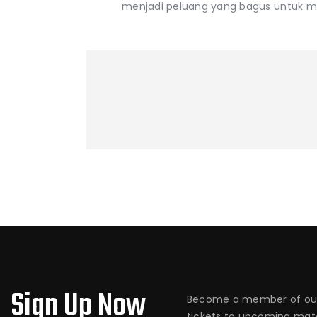
menjadi peluang yang bagus untuk 
Sign Up Now
Become a member of our
tickets to upcoming matc