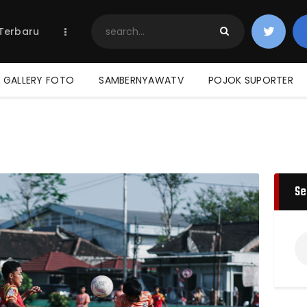
Home
 Terbaru
Berita Terbaru
Jadwal & Hasil
Klasemen
GALLERY FOTO
SAMBERNYAWATV
POJOK SUPORTER
Se