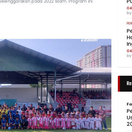
P
iselenggarakan pada 2022 silam. Program ini
04
b
PE
Pe
Ha
I
04
b
Re
Fa
Pe
U
2