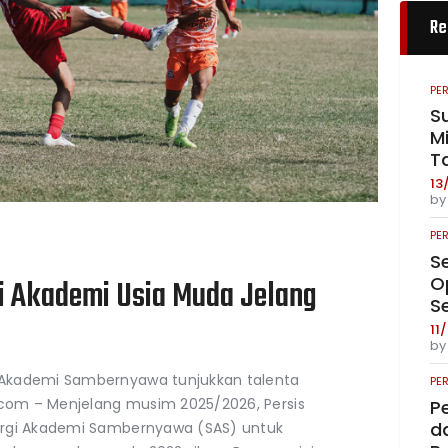
Re
PE
S
Mi
T
13
b
PE
S
O
si Akademi Usia Muda Jelang
S
11
b
Akademi Sambernyawa tunjukkan talenta
PE
.com – Menjelang musim 2025/2026, Persis
P
da
ergi Akademi Sambernyawa (SAS) untuk