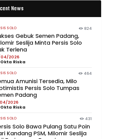
cent News
RSIS SOLO
824
ukses Gebuk Semen Padang,
lomir Seslija Minta Persis Solo
ak Terlena
/04/2026
y
Okta Riska
RSIS SOLO
464
emua Amunisi Tersedia, Milo
ptimistis Persis Solo Tumpas
emen Padang
/04/2026
y
Okta Riska
RSIS SOLO
431
ersis Solo Bawa Pulang Satu Poin
ri Kandang PSM, Milomir Seslija