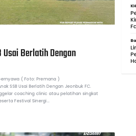
KH
P
K
F
Ba
Li
Usai Berlatih Dengan
P
H
bernyawa ( Foto: Premana )
k SSB Usai Berlatih Dengan Jeonbuk FC.
elar coaching clinic atau pelatihan singkat
serta Festival Sinergi…