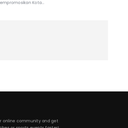
mempromosikan Kota…
 online community and get
hes or sports events faster!