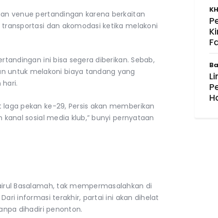
KH
asan venue pertandingan karena berkaitan
P
i transportasi dan akomodasi ketika melakoni
K
F
ertandingan ini bisa segera diberikan. Sebab,
Ba
 untuk melakoni biaya tandang yang
Li
hari.
P
H
t laga pekan ke-29, Persis akan memberikan
n kanal sosial media klub,” bunyi pernyataan
hairul Basalamah, tak mempermasalahkan di
ari informasi terakhir, partai ini akan dihelat
tanpa dihadiri penonton.