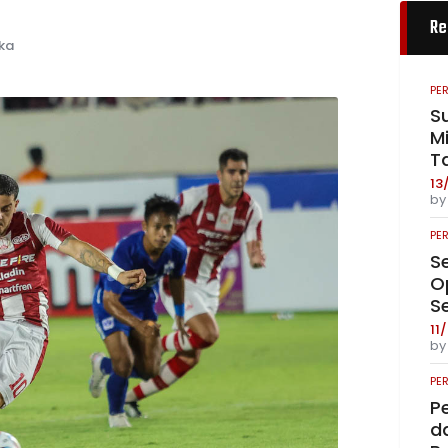
Re
ka
PE
S
Mi
T
13
b
PE
S
O
S
11
b
PE
P
da