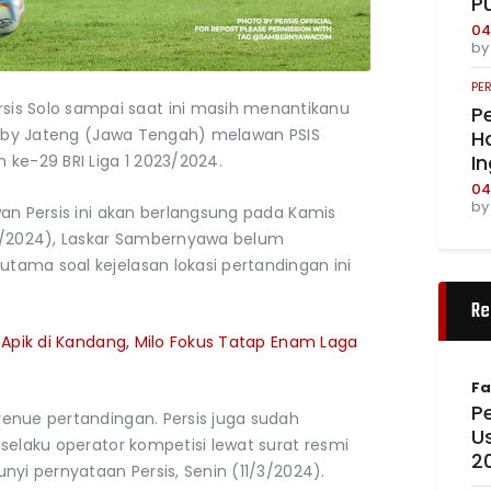
P
04
b
PE
is Solo sampai saat ini masih menantikanu
Pe
Derby Jateng (Jawa Tengah) melawan PSIS
Ha
I
ke-29 BRI Liga 1 2023/2024.
04
b
an Persis ini akan berlangsung pada Kamis
/3/2024), Laskar Sambernyawa belum
ama soal kejelasan lokasi pertandingan ini
Re
r Apik di Kandang, Milo Fokus Tatap Enam Laga
Fa
Pe
enue pertandingan. Persis juga sudah
U
selaku operator kompetisi lewat surat resmi
2
nyi pernyataan Persis, Senin (11/3/2024).