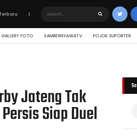
Home
 Terbaru
Berita Terbaru
Jadwal & Hasil
Klasemen
GALLERY FOTO
SAMBERNYAWATV
POJOK SUPORTER
Se
rby Jateng Tak
 Persis Siap Duel