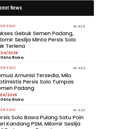
cent News
RSIS SOLO
824
ukses Gebuk Semen Padang,
lomir Seslija Minta Persis Solo
ak Terlena
/04/2026
y
Okta Riska
RSIS SOLO
463
emua Amunisi Tersedia, Milo
ptimistis Persis Solo Tumpas
emen Padang
/04/2026
y
Okta Riska
RSIS SOLO
430
ersis Solo Bawa Pulang Satu Poin
ri Kandang PSM, Milomir Seslija