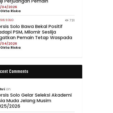
uji Perjuangan Pemain
/04/2026
y
Okta Riska
RSIS SOLO
731
rsis Solo Bawa Bekal Positif
dapi PSM, Milomir Seslija
ngatkan Pemain Tetap Waspada
/04/2026
y
Okta Riska
cent Comments
on
hri
rsis Solo Gelar Seleksi Akademi
sia Muda Jelang Musim
025/2026