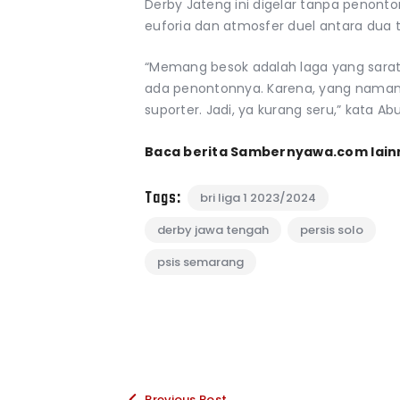
Derby Jateng ini digelar tanpa penon
euforia dan atmosfer duel antara dua t
“Memang besok adalah laga yang sarat
ada penontonnya. Karena, yang namanya
suporter. Jadi, ya kurang seru,” kata Ab
Baca berita Sambernyawa.com lain
Tags:
bri liga 1 2023/2024
derby jawa tengah
persis solo
psis semarang
Previous Post