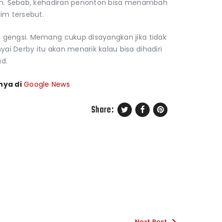
ton. Sebab, kehadiran penonton bisa menambah
im tersebut.
 gengsi. Memang cukup disayangkan jika tidak
i Derby itu akan menarik kalau bisa dihadiri
ud.
nya di
Google News
Share:
Next Post