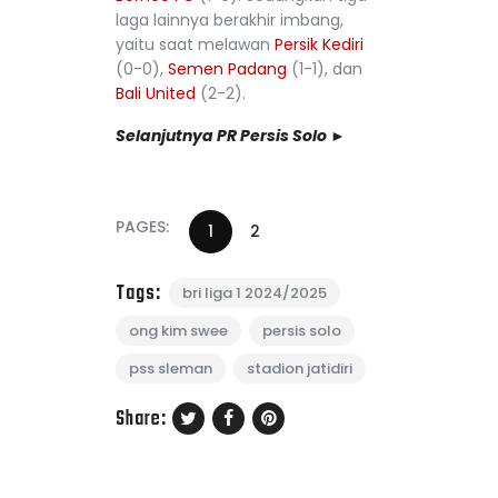
laga lainnya berakhir imbang,
yaitu saat melawan
Persik Kediri
(0-0),
Semen Padang
(1-1), dan
Bali United
(2-2).
Selanjutnya PR Persis Solo ►
PAGES:
1
2
Tags:
bri liga 1 2024/2025
ong kim swee
persis solo
pss sleman
stadion jatidiri
Share: