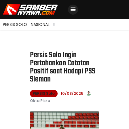
PERSIS SOLO
NASIONAL
Home
Berita Terbaru
Persis Solo Ingin
Jadwal & Hasil
Pertahankan Catatan
Klasemen
Positif saat Hadapi PSS
Sleman
PERSIS Solo
10/03/2025
Okta Riska