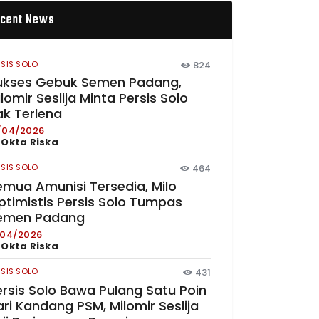
cent News
RSIS SOLO
824
ukses Gebuk Semen Padang,
lomir Seslija Minta Persis Solo
ak Terlena
/04/2026
y
Okta Riska
RSIS SOLO
464
emua Amunisi Tersedia, Milo
ptimistis Persis Solo Tumpas
emen Padang
/04/2026
y
Okta Riska
RSIS SOLO
431
ersis Solo Bawa Pulang Satu Poin
ri Kandang PSM, Milomir Seslija