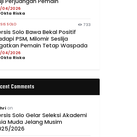
uji Perjuangan Pemain
/04/2026
y
Okta Riska
RSIS SOLO
733
rsis Solo Bawa Bekal Positif
dapi PSM, Milomir Seslija
ngatkan Pemain Tetap Waspada
/04/2026
y
Okta Riska
cent Comments
on
hri
rsis Solo Gelar Seleksi Akademi
sia Muda Jelang Musim
025/2026