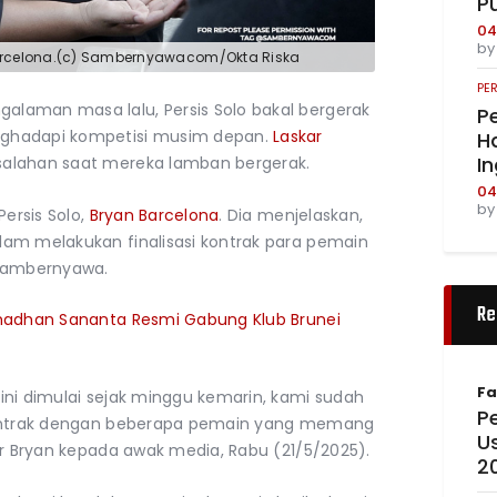
P
04
b
 Barcelona.(c) Sambernyawacom/Okta Riska
PE
ngalaman masa lalu, Persis Solo bakal bergerak
Pe
nghadapi kompetisi musim depan.
Laskar
Ha
I
salahan saat mereka lamban bergerak.
04
b
Persis Solo,
Bryan Barcelona
. Dia menjelaskan,
am melakukan finalisasi kontrak para pemain
 Sambernyawa.
Re
amadhan Sananta Resmi Gabung Klub Brunei
Fa
ini dimulai sejak minggu kemarin, kami sudah
Pe
 kontrak dengan beberapa pemain yang memang
U
ar Bryan kepada awak media, Rabu (21/5/2025).
2