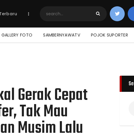
Home
 Terbaru
Berita Terbaru
Jadwal & Hasil
Klasemen
GALLERY FOTO
SAMBERNYAWATV
POJOK SUPORTER
Se
kal Gerak Cepat
fer, Tak Mau
han Musim Lalu