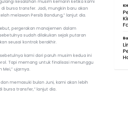
ulangi kesalahan musim kemarin ketika kami
KH
di bursa transfer. Jadi, mungkin baru akan
P
elah melawan Persib Bandung,” lanjut dia.
K
F
nyebut, pergerakan manajemen dalam
sebetulnya sudah dilakukan sejak putaran
Ba
kan seusai kontrak berakhir.
Li
P
 sebetulnya kami dari paruh musim kedua ini
H
rol. Tapi memang untuk finalisasi menunggu
 Mei,” ujarnya.
 dan memasuki bulan Juni, kami akan lebih
 bursa transfer,” lanjut dia.