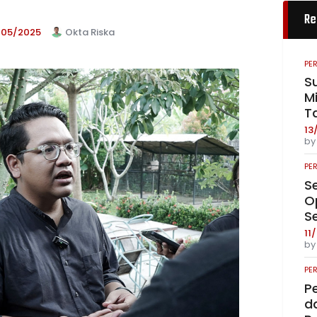
Re
/05/2025
Okta Riska
PE
S
Mi
T
13
b
PE
S
O
S
11
b
PE
P
da