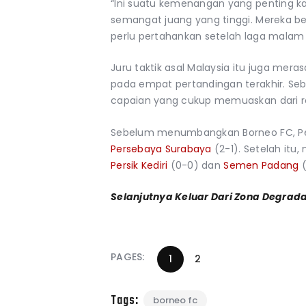
“Ini suatu kemenangan yang penting 
semangat juang yang tinggi. Mereka be
perlu pertahankan setelah laga malam i
Juru taktik asal Malaysia itu juga me
pada empat pertandingan terakhir. Se
capaian yang cukup memuaskan dari rek
Sebelum menumbangkan Borneo FC, Per
Persebaya Surabaya
(2-1). Setelah it
Persik Kediri
(0-0) dan
Semen Padang
(
Selanjutnya Keluar Dari Zona Degrad
PAGES:
1
2
Tags:
borneo fc