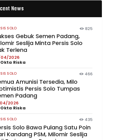
cent News
RSIS SOLO
825
ukses Gebuk Semen Padang,
lomir Seslija Minta Persis Solo
ak Terlena
/04/2026
y
Okta Riska
RSIS SOLO
466
emua Amunisi Tersedia, Milo
ptimistis Persis Solo Tumpas
emen Padang
/04/2026
y
Okta Riska
RSIS SOLO
435
ersis Solo Bawa Pulang Satu Poin
ri Kandang PSM, Milomir Seslija