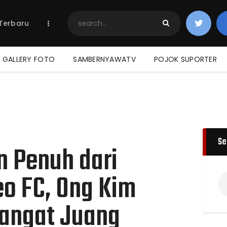
Home
 Terbaru
Berita Terbaru
Jadwal & Hasil
Klasemen
GALLERY FOTO
SAMBERNYAWATV
POJOK SUPORTER
Se
in Penuh dari
o FC, Ong Kim
angat Juang