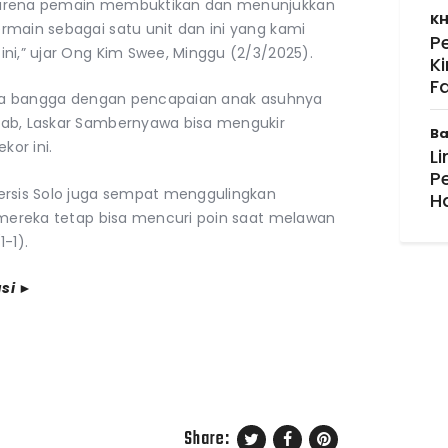
karena pemain membuktikan dan menunjukkan
KH
rmain sebagai satu unit dan ini yang kami
P
ni,” ujar Ong Kim Swee, Minggu (2/3/2025).
K
F
rasa bangga dengan pencapaian anak asuhnya
bab, Laskar Sambernyawa bisa mengukir
Ba
or ini.
Li
P
sis Solo juga sempat menggulingkan
H
u, mereka tetap bisa mencuri poin saat melawan
1-1).
asi ►
Share: