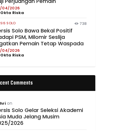
uji Perjuangan Pemain
/04/2026
y
Okta Riska
RSIS SOLO
738
rsis Solo Bawa Bekal Positif
dapi PSM, Milomir Seslija
ngatkan Pemain Tetap Waspada
/04/2026
y
Okta Riska
cent Comments
on
hri
rsis Solo Gelar Seleksi Akademi
sia Muda Jelang Musim
025/2026