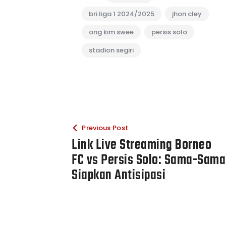
bri liga 1 2024/2025
jhon cley
ong kim swee
persis solo
stadion segiri
Previous Post
Link Live Streaming Borneo
FC vs Persis Solo: Sama-Sama
Siapkan Antisipasi