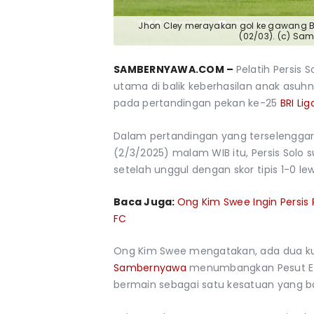
Jhon Cley merayakan gol ke gawang Bor
(02/03). (c) S
SAMBERNYAWA.COM –
Pelatih Persis S
utama di balik keberhasilan anak asuh
pada pertandingan pekan ke-25
BRI Li
Dalam pertandingan yang terselenggar
(2/3/2025) malam WIB itu, Persis Sol
setelah unggul dengan skor tipis 1-0 le
Baca Juga:
Ong Kim Swee Ingin Persi
FC
Ong Kim Swee mengatakan, ada dua kun
Sambernyawa
menumbangkan Pesut Etam
bermain sebagai satu kesatuan yang ba