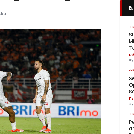
Re
ska
PE
S
Mi
T
13
b
PE
S
O
S
11
b
PE
P
da