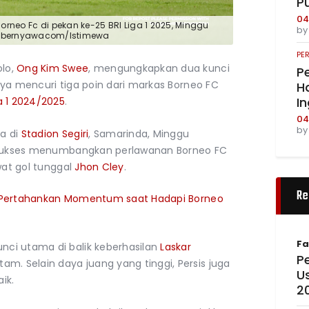
P
04
neo Fc di pekan ke-25 BRI Liga 1 2025, Minggu
b
ambernyawacom/Istimewa
PE
olo,
Ong Kim Swee
, mengungkapkan dua kunci
Pe
nya mencuri tiga poin dari markas Borneo FC
Ha
I
ga 1 2024/2025
.
04
b
a di
Stadion Segiri
, Samarinda, Minggu
o sukses menumbangkan perlawanan Borneo FC
wat gol tunggal
Jhon Cley
.
Re
s Pertahankan Momentum saat Hadapi Borneo
Fa
ci utama di balik keberhasilan
Laskar
Pe
. Selain daya juang yang tinggi, Persis juga
U
ik.
2