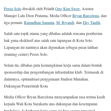
Persis Solo
diwakili oleh Pelatih
Ong Kim Swee
, Asisten
Manajer Lalu Dion Pratama, Media Officer
Bryan Barcelona
, dan
tiga pemain:
Ramadhan Sananta
,
M. Riyandi
, dan
Eky Taufik
.
Salah satu topik utama yang dibahas adalah rencana pemberian
hak guna eksklusif atas salah satu lapangan di Kota Solo.
Lapangan ini nantinya akan digunakan sebagai pusat latihan
(training center) Persis Solo.
Selain itu, dibahas pula kemungkinan kerja sama dalam bentuk
sponsorship dan pengembangan infrastruktur klub. Termasuk di
dalamnya, optimalisasi penggunaan Stadion Manahan.
Dukungan Pemerintah Kota
Media Officer Bryan Barcelona menyampaikan rasa terima kasih
kepada Wali Kota Surakarta atas dukungan dan kesempatan
berdiskusi. Ia berharap kerja sama ini bisa segera terwujud.