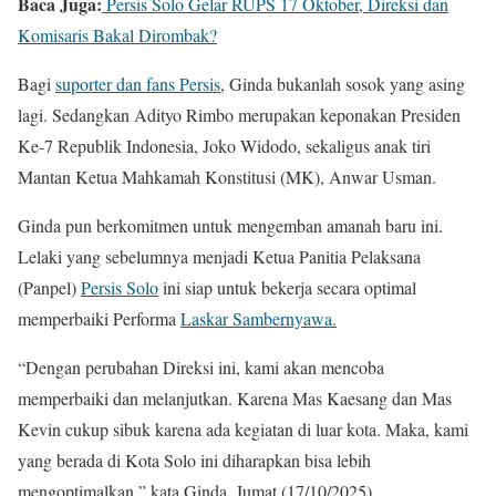
Baca Juga:
Persis Solo Gelar RUPS 17 Oktober, Direksi dan
Komisaris Bakal Dirombak?
Bagi
suporter dan fans Persis
, Ginda bukanlah sosok yang asing
lagi. Sedangkan Adityo Rimbo merupakan keponakan Presiden
Ke-7 Republik Indonesia, Joko Widodo, sekaligus anak tiri
Mantan Ketua Mahkamah Konstitusi (MK), Anwar Usman.
Ginda pun berkomitmen untuk mengemban amanah baru ini.
Lelaki yang sebelumnya menjadi Ketua Panitia Pelaksana
(Panpel)
Persis Solo
ini siap untuk bekerja secara optimal
memperbaiki Performa
Laskar Sambernyawa.
“Dengan perubahan Direksi ini, kami akan mencoba
memperbaiki dan melanjutkan. Karena Mas Kaesang dan Mas
Kevin cukup sibuk karena ada kegiatan di luar kota. Maka, kami
yang berada di Kota Solo ini diharapkan bisa lebih
mengoptimalkan,” kata Ginda, Jumat (17/10/2025).