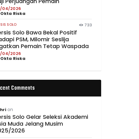
uji Perjuangan Pemain
/04/2026
y
Okta Riska
RSIS SOLO
733
rsis Solo Bawa Bekal Positif
dapi PSM, Milomir Seslija
ngatkan Pemain Tetap Waspada
/04/2026
y
Okta Riska
cent Comments
on
hri
rsis Solo Gelar Seleksi Akademi
sia Muda Jelang Musim
025/2026