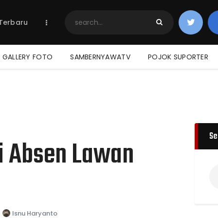
Home
 Terbaru
Berita Terbaru
Jadwal & Hasil
Klasemen
GALLERY FOTO
SAMBERNYAWATV
POJOK SUPORTER
Se
ni Absen Lawan
Isnu Haryanto