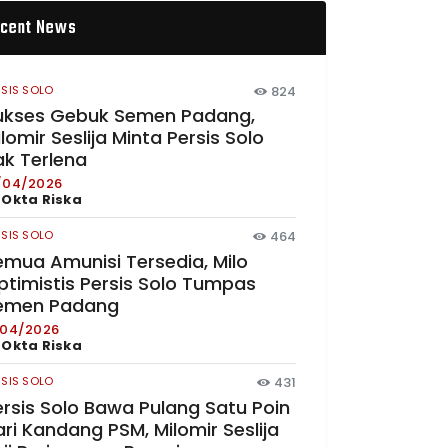
cent News
RSIS SOLO
824
ukses Gebuk Semen Padang,
lomir Seslija Minta Persis Solo
ak Terlena
/04/2026
y
Okta Riska
RSIS SOLO
464
emua Amunisi Tersedia, Milo
ptimistis Persis Solo Tumpas
emen Padang
/04/2026
y
Okta Riska
RSIS SOLO
431
ersis Solo Bawa Pulang Satu Poin
ri Kandang PSM, Milomir Seslija