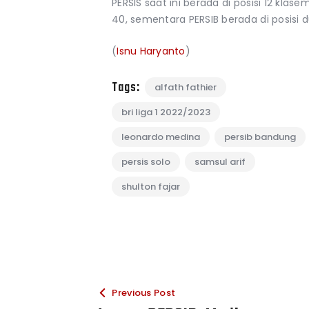
PERSIS saat ini berada di posisi 12 kla
40, sementara PERSIB berada di posisi 
(
Isnu Haryanto
)
Tags:
alfath fathier
bri liga 1 2022/2023
leonardo medina
persib bandung
persis solo
samsul arif
shulton fajar
Previous Post