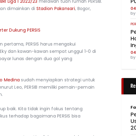
P
2
BRI Liga 1 2022/23
melawan tuan rumah PERSIB.
04
akan dimainkan di
Stadion Pakansari
, Bogor,
b
PE
ter Dukung PERSIS
Pe
Ha
n pertama, PERSIS harus mengakui
I
Eky dan kawan-kawan sempat unggul 1-0 di
04
b
ayar lunas dengan dua gol yang
o Medina
sudah menyiapkan strategi untuk
Re
enurut Leo, PERSIB memiliki pemain-pemain
n.
Fa
p baik. Kita tidak ingin fokus tentang
Pe
kus terhadap bagaimana PERSIS bisa
U
2