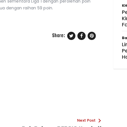
semen sementara Liga 1 dengan perolehan poin
KH
dua dengan raihan 59 poin.
P
K
F
Share:
Ba
Li
P
H
Next Post