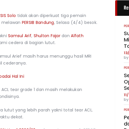
Re
SIS Solo
tidak akan diperkuat tiga pemain
an melawan
PERSIB Bandung
, Selasa (4/4) besok.
PE
S
akni
Samsul Arif
,
Shulton Fajar
dan
Alfath
Mi
i cedera di bagian lutut.
T
13
amsul Arief masih harus menunggu hasil MRI
b
il cederanya.
PE
S
adai Hal Ini
O
S
 ACL tear grade 1 dan masih melakukan
11
ondisinya.
b
a lutut yang lebih parah yakni total tear ACL.
PE
P
aktu dekat.
da