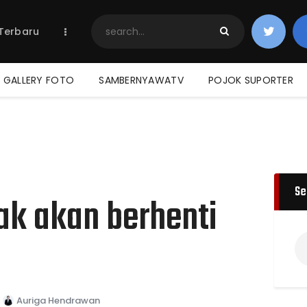
Home
 Terbaru
Berita Terbaru
Jadwal & Hasil
Klasemen
GALLERY FOTO
SAMBERNYAWATV
POJOK SUPORTER
Se
tak akan berhenti
Auriga Hendrawan