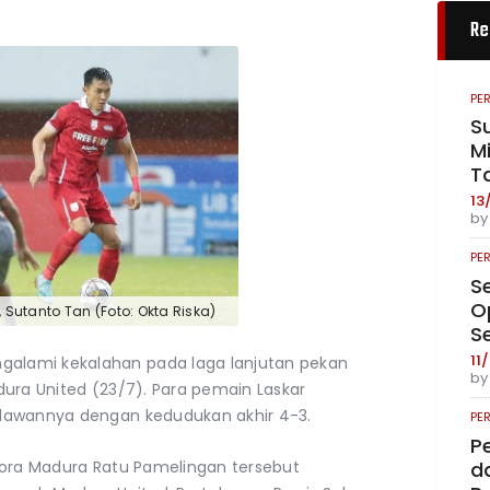
Re
PE
S
Mi
T
13
b
PE
S
O
 Sutanto Tan (Foto: Okta Riska)
S
11
ngalami kekalahan pada laga lanjutan pekan
b
dura United (23/7). Para pemain Laskar
lawannya dengan kedudukan akhir 4-3.
PE
P
lora Madura Ratu Pamelingan tersebut
da