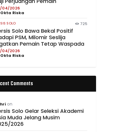
uji Perjuangan Pemain
/04/2026
y
Okta Riska
RSIS SOLO
725
rsis Solo Bawa Bekal Positif
dapi PSM, Milomir Seslija
ngatkan Pemain Tetap Waspada
/04/2026
y
Okta Riska
cent Comments
on
hri
rsis Solo Gelar Seleksi Akademi
sia Muda Jelang Musim
025/2026