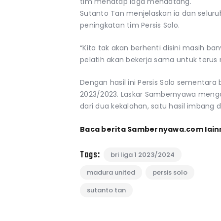
tim menatap laga mendatang.
Sutanto Tan menjelaskan ia dan seluru
peningkatan tim Persis Solo.
“Kita tak akan berhenti disini masih b
pelatih akan bekerja sama untuk terus m
Dengan hasil ini Persis Solo sementara 
2023/2023. Laskar Sambernyawa mengol
dari dua kekalahan, satu hasil imbang
Baca berita Sambernyawa.com lain
Tags:
bri liga 1 2023/2024
madura united
persis solo
sutanto tan