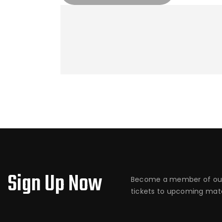
Sign Up Now
Become a member of our
tickets to upcoming matc