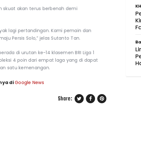
KH
h skuat akan terus berbenah demi
P
K
F
anyak lagi pertandingan. Kami pemain dan
aju Persis Solo,” jelas Sutanto Tan.
Ba
Li
berada di urutan ke-14 klasemen BRI Liga 1
P
eksi 4 poin dari empat laga yang di dapat
H
 dan satu kemenangan.
nya di
Google News
Share: