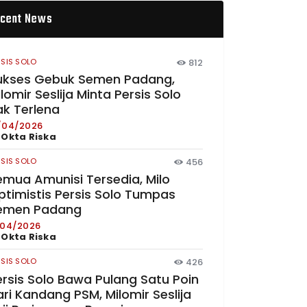
cent News
RSIS SOLO
812
ukses Gebuk Semen Padang,
lomir Seslija Minta Persis Solo
ak Terlena
/04/2026
y
Okta Riska
RSIS SOLO
456
emua Amunisi Tersedia, Milo
ptimistis Persis Solo Tumpas
emen Padang
/04/2026
y
Okta Riska
RSIS SOLO
426
ersis Solo Bawa Pulang Satu Poin
ri Kandang PSM, Milomir Seslija