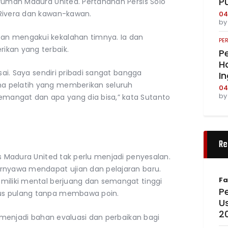
P
 rumah Madura United. Pertahanan Persis Solo
 Rivera dan kawan-kawan.
04
b
an mengakui kekalahan timnya. Ia dan
PE
ikan yang terbaik.
Pe
Ha
sai. Saya sendiri pribadi sangat bangga
I
a pelatih yang memberikan seluruh
04
b
mangat dan apa yang dia bisa,” kata Sutanto
Re
as Madura United tak perlu menjadi penyesalan.
rnyawa mendapat ujian dan pelajaran baru.
Fa
miliki mental berjuang dan semangat tinggi
Pe
us pulang tanpa membawa poin.
U
2
n menjadi bahan evaluasi dan perbaikan bagi