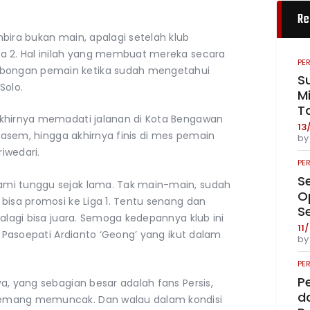
Re
bira bukan main, apalagi setelah klub
ga 2. Hal inilah yang membuat mereka secara
PE
bongan pemain ketika sudah mengetahui
S
Solo.
Mi
T
akhirnya memadati jalanan di Kota Bengawan
13
Ngasem, hingga akhirnya finis di mes pemain
b
riwedari.
PE
S
mi tunggu sejak lama. Tak main-main, sudah
O
bisa promosi ke Liga 1. Tentu senang dan
S
palagi bisa juara. Semoga kedepannya klub ini
11
n Pasoepati Ardianto ‘Geong’ yang ikut dalam
b
PE
P
a, yang sebagian besar adalah fans Persis,
da
memang memuncak. Dan walau dalam kondisi