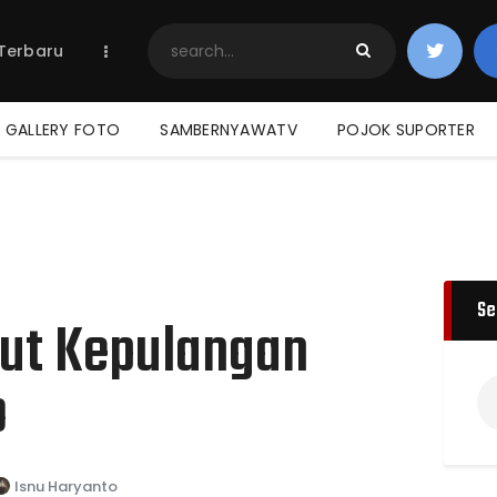
Home
 Terbaru
Berita Terbaru
Jadwal & Hasil
Klasemen
GALLERY FOTO
SAMBERNYAWATV
POJOK SUPORTER
Se
ut Kepulangan
o
Isnu Haryanto