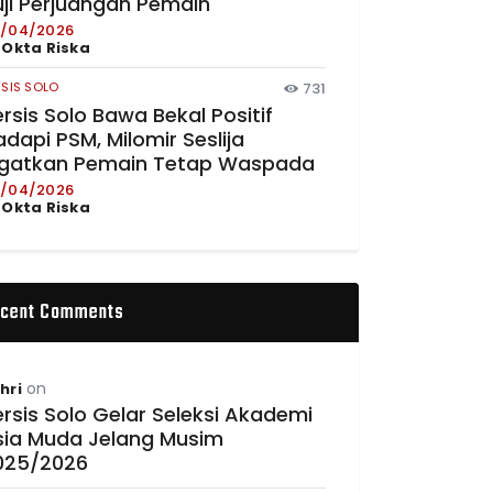
uji Perjuangan Pemain
/04/2026
y
Okta Riska
RSIS SOLO
731
rsis Solo Bawa Bekal Positif
dapi PSM, Milomir Seslija
ngatkan Pemain Tetap Waspada
/04/2026
y
Okta Riska
cent Comments
on
hri
rsis Solo Gelar Seleksi Akademi
sia Muda Jelang Musim
025/2026