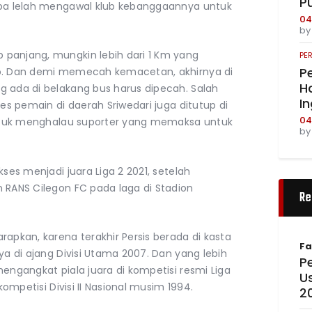
P
anpa lelah mengawal klub kebanggaannya untuk
04
b
panjang, mungkin lebih dari 1 Km yang
PE
Pe
lo. Dan demi memecah kemacetan, akhirnya di
Ha
g ada di belakang bus harus dipecah. Salah
I
mes pemain di daerah Sriwedari juga ditutup di
04
 untuk menghalau suporter yang memaksa untuk
b
kses menjadi juara Liga 2 2021, setelah
 RANS Cilegon FC pada laga di Stadion
Re
rapkan, karena terakhir Persis berada di kasta
Fa
ya di ajang Divisi Utama 2007. Dan yang lebih
Pe
mengangkat piala juara di kompetisi resmi Liga
U
kompetisi Divisi II Nasional musim 1994.
2