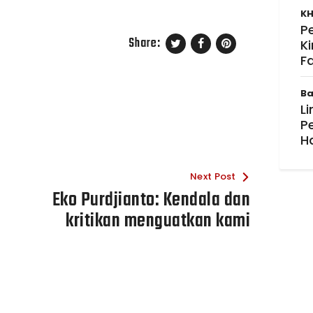
KH
P
Share:
K
F
Ba
Li
P
H
Next Post
Eko Purdjianto: Kendala dan
kritikan menguatkan kami