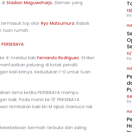
 di
Stadion Maguwoharjo
, Sleman yang
T
13
b
 termasuk top skor
Ryo Matsumura
. Babak
PE
im tuan rumah.
S
O
n PERSEBAYA
S
11
e 4′ melalui kaki
Fernando Rodriguez
. Striker
b
manfaatkan peluang di kotak penalti
PE
n kaki kirinya. Kedudukan 1-0 untuk tuan
P
da
P
rtahan lama ketika PERSEBAYA mampu
04
 baik. Pada menit ke 13′ PERSEBAYA
b
t tembakan kaki kiri M Iqbal, Gianluca tak
PE
Pe
Ha
kesebelasan bermain terbuka dan saling