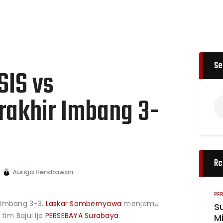
Se
SIS vs
akhir Imbang 3-
Re
Auriga Hendrawan
PE
r Imbang 3-3.
Laskar Sambernyawa
menjamu
S
tim Bajul Ijo
PERSEBAYA Surabaya
.
Mi