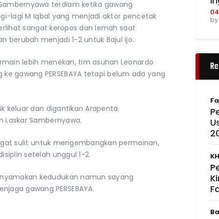
I
Sambernyawa terdiam ketika gawang
04
agi-lagi M Iqbal yang menjadi aktor pencetak
b
terlihat sangat keropos dan lemah saat
 berubah menjadi 1-2 untuk Bajul Ijo.
ermain lebih menekan, tim asuhan Leonardo
Re
 ke gawang PERSEBAYA tetapi belum ada yang
Fa
ik keluar dan digantikan Arapenta.
Pe
eh Laskar Sambernyawa.
U
2
sangat sulit untuk mengembangkan permainan,
iplin setelah unggul 1-2.
KH
P
menyamakan kedudukan namun sayang
K
F
njaga gawang PERSEBAYA.
Ba