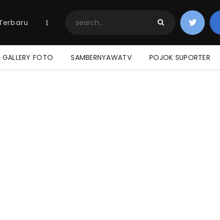
Home
 Terbaru
Berita Terbaru
Jadwal & Hasil
Klasemen
GALLERY FOTO
SAMBERNYAWATV
POJOK SUPORTER