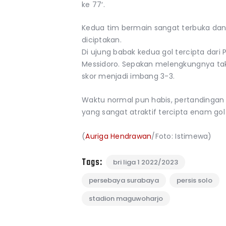
ke 77′.
Kedua tim bermain sangat terbuka dan
diciptakan.
Di ujung babak kedua gol tercipta dari
Messidoro. Sepakan melengkungnya tak b
skor menjadi imbang 3-3.
Waktu normal pun habis, pertandingan 
yang sangat atraktif tercipta enam gol
(
Auriga Hendrawan
/Foto: Istimewa)
Tags:
bri liga 1 2022/2023
persebaya surabaya
persis solo
stadion maguwoharjo