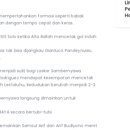
Li
P
H
 mempertahankan formasi seperti babak
lan dengan tempo cepat dan keras.
S Solo ketika Alta Ballah mencetak gol indah
ras tak bisa dijangkau Gianluca Pandeynuwu.
.
enjadi sulit bagi Laskar Sambernyawa.
o Rodriguez mendapat kesempatan mencetak
h Lestaluhu, kedudukan berubah menjadi 2-3.
ernyawa langsung dimainkan untuk
YA secara bertubi-tubi.
emainkan Samsul Arif dan Arif Budiyono menit