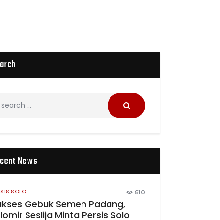
arch
cent News
RSIS SOLO
810
ukses Gebuk Semen Padang,
lomir Seslija Minta Persis Solo