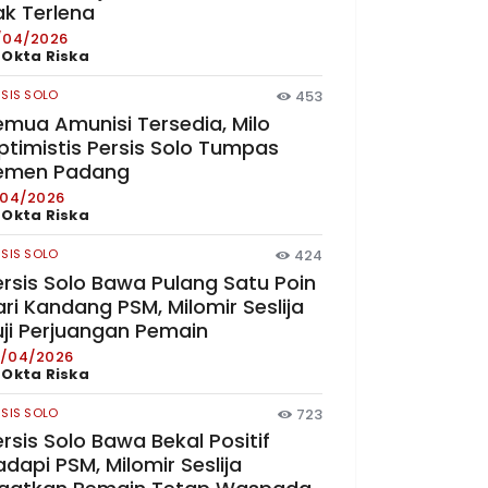
ak Terlena
/04/2026
y
Okta Riska
RSIS SOLO
453
emua Amunisi Tersedia, Milo
ptimistis Persis Solo Tumpas
emen Padang
/04/2026
y
Okta Riska
RSIS SOLO
424
ersis Solo Bawa Pulang Satu Poin
ri Kandang PSM, Milomir Seslija
uji Perjuangan Pemain
/04/2026
y
Okta Riska
RSIS SOLO
723
rsis Solo Bawa Bekal Positif
dapi PSM, Milomir Seslija