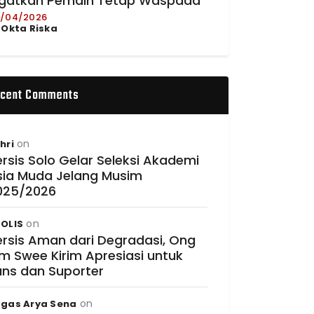
ngatkan Pemain Tetap Waspada
/04/2026
y
Okta Riska
cent Comments
on
hri
rsis Solo Gelar Seleksi Akademi
sia Muda Jelang Musim
025/2026
on
OLIS
ersis Aman dari Degradasi, Ong
im Swee Kirim Apresiasi untuk
ans dan Suporter
on
gas Arya Sena