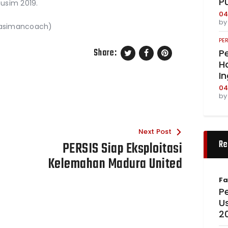
P
musim 2019.
04
b
rasimancoach)
PE
Share:
Pe
Ha
I
04
b
Next Post
Re
PERSIS Siap Eksploitasi
Kelemahan Madura United
Fa
Pe
U
2