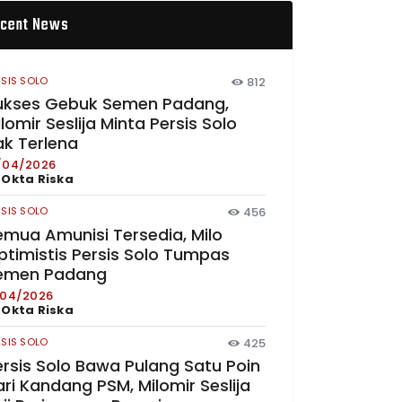
cent News
RSIS SOLO
812
ukses Gebuk Semen Padang,
lomir Seslija Minta Persis Solo
ak Terlena
/04/2026
y
Okta Riska
RSIS SOLO
456
emua Amunisi Tersedia, Milo
ptimistis Persis Solo Tumpas
emen Padang
/04/2026
y
Okta Riska
RSIS SOLO
425
ersis Solo Bawa Pulang Satu Poin
ri Kandang PSM, Milomir Seslija