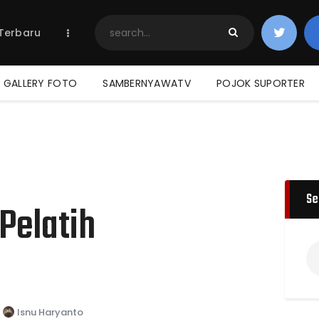
Home
 Terbaru
Berita Terbaru
Jadwal & Hasil
Klasemen
GALLERY FOTO
SAMBERNYAWATV
POJOK SUPORTER
Se
Pelatih
Isnu Haryanto