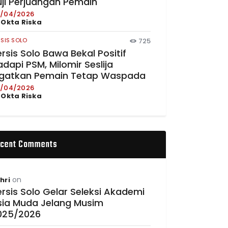
uji Perjuangan Pemain
/04/2026
y
Okta Riska
RSIS SOLO
725
rsis Solo Bawa Bekal Positif
dapi PSM, Milomir Seslija
ngatkan Pemain Tetap Waspada
/04/2026
y
Okta Riska
cent Comments
on
hri
rsis Solo Gelar Seleksi Akademi
sia Muda Jelang Musim
025/2026