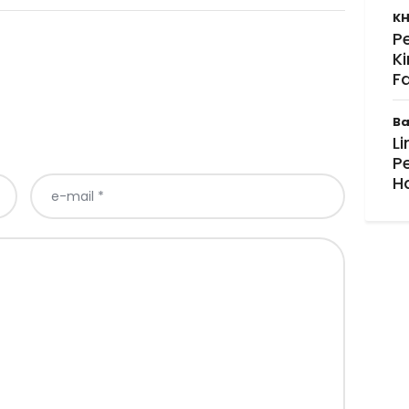
KH
P
K
F
Ba
Li
P
H