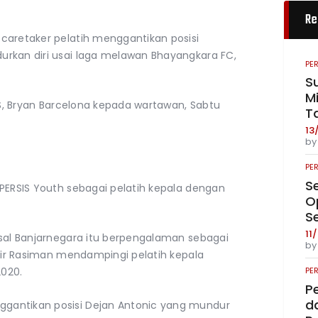
Re
caretaker pelatih menggantikan posisi
urkan diri usai laga melawan Bhayangkara FC,
PE
S
Mi
SIS, Bryan Barcelona kepada wartawan, Sabtu
T
13
b
PE
S
 PERSIS Youth sebagai pelatih kepala dengan
O
S
11
asal Banjarnegara itu berpengalaman sebagai
b
khir Rasiman mendampingi pelatih kepala
PE
020.
P
da
gantikan posisi Dejan Antonic yang mundur