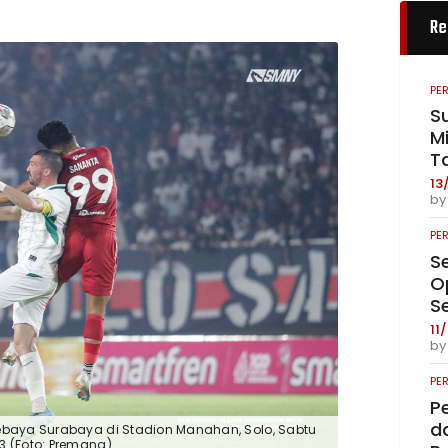
Re
PE
S
Mi
T
13
b
PE
S
O
S
11
b
PE
P
da
rsebaya Surabaya di Stadion Manahan, Solo, Sabtu
3 (Foto: Premana)