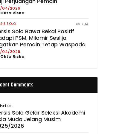
uji Perjuangan Pemain
/04/2026
y
Okta Riska
RSIS SOLO
734
rsis Solo Bawa Bekal Positif
dapi PSM, Milomir Seslija
ngatkan Pemain Tetap Waspada
/04/2026
y
Okta Riska
cent Comments
on
hri
rsis Solo Gelar Seleksi Akademi
sia Muda Jelang Musim
025/2026