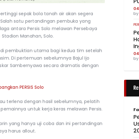
P
04
b
tertinggi sepak bola tanah air akan segera
). Salah satu pertandingan pembuka yang
PE
laga antara Persis Solo melawan Persebaya
Pe
 Stadion Manahan, Solo.
Ha
I
adi pembuktian utama bagi kedua tim setelah
04
usim. Di pertemuan sebelumnya Bajul Ijo
b
kar Sambernyawa secara dramatis dengan
Re
angkan PERSIS Solo
au terlena dengan hasil sebelumnya, pelatih
a pemainnya untuk kerja keras melawan Persis.
Fa
Pe
U
rin yang hanya uji coba dan ini pertandingan
2
ya harus allout.