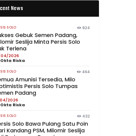
cent News
RSIS SOLO
824
ukses Gebuk Semen Padang,
lomir Seslija Minta Persis Solo
ak Terlena
/04/2026
y
Okta Riska
RSIS SOLO
464
emua Amunisi Tersedia, Milo
ptimistis Persis Solo Tumpas
emen Padang
/04/2026
y
Okta Riska
RSIS SOLO
432
ersis Solo Bawa Pulang Satu Poin
ri Kandang PSM, Milomir Seslija