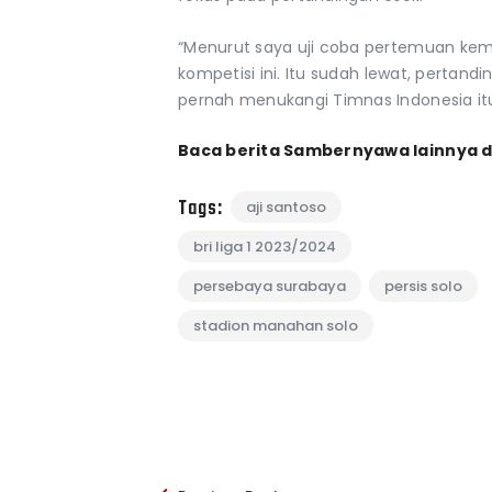
“Menurut saya uji coba pertemuan ke
kompetisi ini. Itu sudah lewat, pertand
pernah menukangi Timnas Indonesia it
Baca berita Sambernyawa lainnya d
Tags:
aji santoso
bri liga 1 2023/2024
persebaya surabaya
persis solo
stadion manahan solo