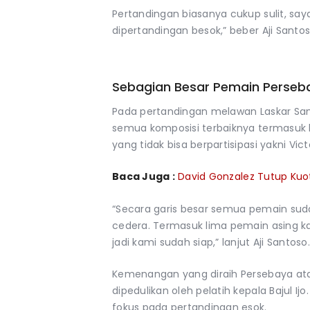
Pertandingan biasanya cukup sulit, sa
dipertandingan besok,” beber Aji Sant
Sebagian Besar Pemain Perseb
Pada pertandingan melawan Laskar Sam
semua komposisi terbaiknya termasuk
yang tidak bisa berpartisipasi yakni Vic
Baca Juga :
David Gonzalez Tutup Kuot
“Secara garis besar semua pemain suda
cedera. Termasuk lima pemain asing 
jadi kami sudah siap,” lanjut Aji Santoso.
Kemenangan yang diraih Persebaya atas 
dipedulikan oleh pelatih kepala Bajul Ij
fokus pada pertandingan esok.