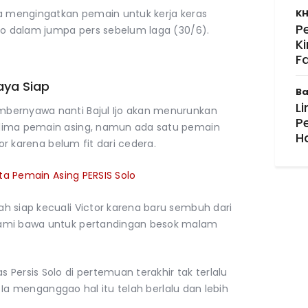
ya mengingatkan pemain untuk kerja keras
KH
P
oso dalam jumpa pers sebelum laga (30/6).
K
F
aya Siap
Ba
Li
bernyawa nanti Bajul Ijo akan menurunkan
P
 lima pemain asing, namun ada satu pemain
H
tor karena belum fit dari cedera.
a Pemain Asing PERSIS Solo
h siap kecuali Victor karena baru sembuh dari
kami bawa untuk pertandingan besok malam
Persis Solo di pertemuan terakhir tak terlalu
o. Ia menganggao hal itu telah berlalu dan lebih