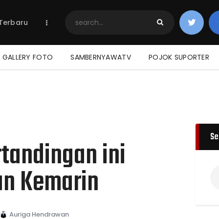
Home
 Terbaru
Berita Terbaru
Jadwal & Hasil
Klasemen
GALLERY FOTO
SAMBERNYAWATV
POJOK SUPORTER
Se
tandingan ini
an Kemarin
Auriga Hendrawan