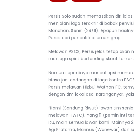
Persis Solo sudah memastikan diri lolos
menjalani laga terakhir di babak penyi
Manahan, Senin (29/11). Apapun hasilny
Persis dari puncak klasemen grup.
Melawan PSCS, Persis jelas tetap aka
menjaga spirit bertanding skuat Laska
Namun sepertinya muncul opsi menur
biasa jadi cadangan di laga kontra PSCS 
Persis melawan Hizbul Wathan FC, terny
dengan tim lokal asal Karanganyar, yak
“Kami (Sandung Riwut) lawan tim senior P
melawan HWFC). Yang 11 (pemin inti terse
itu, main semua lawan kami. Mainnya 2
Agi Pratama, Marinus (Wanewar) dan s