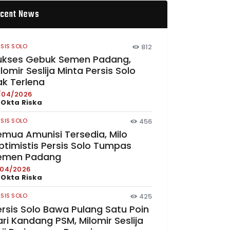
cent News
RSIS SOLO
812
ukses Gebuk Semen Padang,
lomir Seslija Minta Persis Solo
ak Terlena
/04/2026
y
Okta Riska
RSIS SOLO
456
emua Amunisi Tersedia, Milo
ptimistis Persis Solo Tumpas
emen Padang
/04/2026
y
Okta Riska
RSIS SOLO
425
ersis Solo Bawa Pulang Satu Poin
ri Kandang PSM, Milomir Seslija