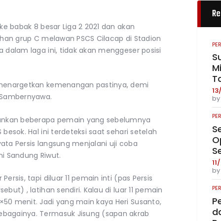
Re
 ke babak 8 besar Liga 2 2021 dan akan
sihan grup C melawan PSCS Cilacap di Stadion
PE
a dalam laga ini, tidak akan menggeser posisi
S
Mi
T
n menargetkan kemenangan pastinya, demi
13
r Sambernyawa.
b
PE
unkan beberapa pemain yang sebelumnya
S
besok. Hal ini terdeteksi saat sehari setelah
O
ata Persis langsung menjalani uji coba
S
ni Sandung Riwut.
11
b
ersis, tapi diluar 11 pemain inti (pas Persis
PE
but) , latihan sendiri. Kalau di luar 11 pemain
P
×50 menit. Jadi yang main kaya Heri Susanto,
da
ebagainya. Termasuk Jisung (sapan akrab