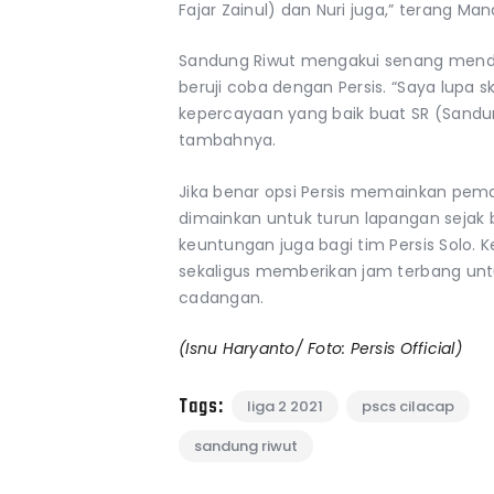
Fajar Zainul) dan Nuri juga,” terang M
Sandung Riwut mengakui senang mend
beruji coba dengan Persis. “Saya lupa sk
kepercayaan yang baik buat SR (Sandung
tambahnya.
Jika benar opsi Persis memainkan pem
dimainkan untuk turun lapangan sejak
keuntungan juga bagi tim Persis Solo. K
sekaligus memberikan jam terbang unt
cadangan.
(Isnu Haryanto/ Foto: Persis Official)
Tags:
liga 2 2021
pscs cilacap
sandung riwut