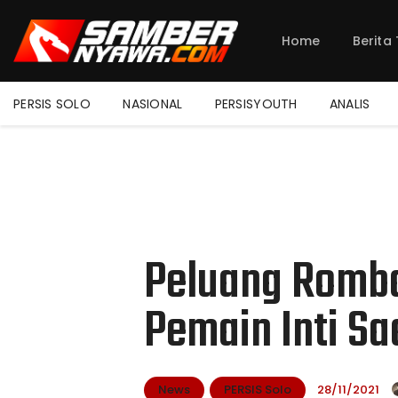
Home
Berita
PERSIS SOLO
NASIONAL
PERSISYOUTH
ANALIS
Peluang Romb
Pemain Inti S
News
PERSIS Solo
28/11/2021