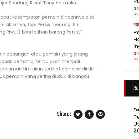
P
anajer Sandung Riwut Tony Hatmoko.
04
b
apat kesempatan pemain binaannya bisa
or akhirnya, tapi Persis menang. Ini
PE
Pe
 Riwut) bisa latihan bareng Persis,”
Ha
I
04
ain cadangan atau pemain yang jarang
b
 babak pertama, tentu akan menjadi
edalaman tim akan terlihat dan bisa dinilai,
uk pemain yang sering duduk di bangku
Re
Fa
Share:
Pe
U
2