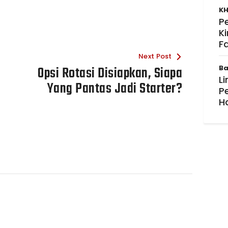
KH
P
K
F
Next Post
Opsi Rotasi Disiapkan, Siapa
Ba
Li
Yang Pantas Jadi Starter?
P
H