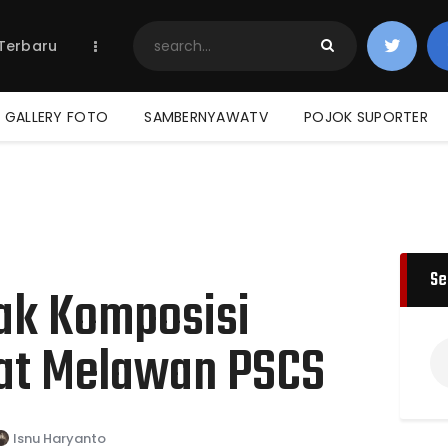
Home
 Terbaru
Berita Terbaru
Jadwal & Hasil
Klasemen
GALLERY FOTO
SAMBERNYAWATV
POJOK SUPORTER
Se
ak Komposisi
aat Melawan PSCS
Isnu Haryanto