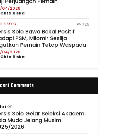
uji Perjuangan Pemain
/04/2026
y
Okta Riska
RSIS SOLO
725
rsis Solo Bawa Bekal Positif
dapi PSM, Milomir Seslija
ngatkan Pemain Tetap Waspada
/04/2026
y
Okta Riska
cent Comments
on
hri
rsis Solo Gelar Seleksi Akademi
sia Muda Jelang Musim
025/2026