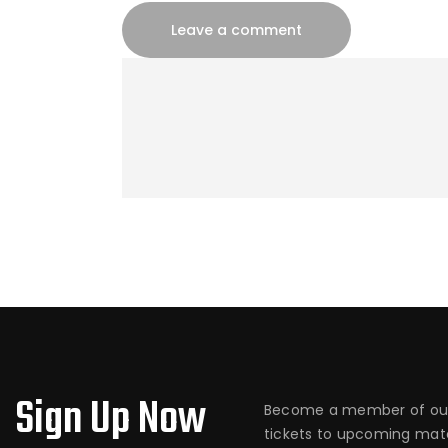
Sign Up Now
Become a member of our
tickets to upcoming matc