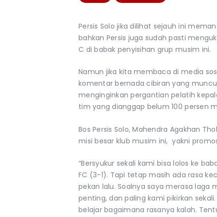
Persis Solo jika dilihat sejauh ini meman
bahkan Persis juga sudah pasti mengu
C di babak penyisihan grup musim ini.
Namun jika kita membaca di media sosia
komentar bernada cibiran yang muncu
menginginkan pergantian pelatih kepala
tim yang dianggap belum 100 persen 
Bos Persis Solo, Mahendra Agakhan Th
misi besar klub musim ini, yakni promosi
“Bersyukur sekali kami bisa lolos ke b
FC (3-1). Tapi tetap masih ada rasa ke
pekan lalu. Soalnya saya merasa laga 
penting, dan paling kami pikirkan sekali
belajar bagaimana rasanya kalah. Tent