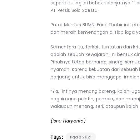
seperti itu lagi di babak selanjutnya,” 
PT Persis Solo Saestu.
Putra Menteri BUMN, Erick Thohir ini teta
dan meraih kemenangan di tiap laga yan
Sementara itu, terkait tuntutan dan kri
adalah sebuah kewajaran. Ini bentuk c
Pihaknya tetap berharap, sinergi semu
nyaman. Karena kekuatan dari sebuah k
berjuang untuk bisa menggapai impian
“Ya, intinya menang bareng, kalah jug
bagaimana pelatih, pemain, dan mana
walaupun menang, seri, ataupun kalah s
(Isnu Haryanto)
Tags:
liga 2 2021