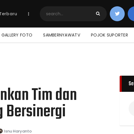
Home
 Terbaru
Berita Terbaru
Jadwal & Hasil
Klasemen
GALLERY FOTO
SAMBERNYAWATV
POJOK SUPORTER
Se
inkan Tim dan
g Bersinergi
Isnu Haryanto