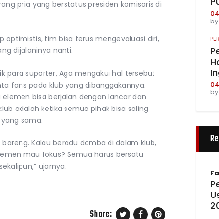
P
terang pria yang berstatus presiden komisaris di
04
b
p optimistis, tim bisa terus mengevaluasi diri,
PE
Pe
g dijalaninya nanti.
Ha
I
tik para suporter, Aga mengakui hal tersebut
04
inta fans pada klub yang dibanggakannya.
b
a elemen bisa berjalan dengan lancar dan
lub adalah ketika semua pihak bisa saling
 yang sama.
Re
a bareng. Kalau beradu domba di dalam klub,
jemen mau fokus? Semua harus bersatu
ekalipun,” ujarnya.
Fa
Pe
U
2
Share: