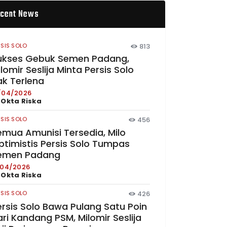
cent News
RSIS SOLO
813
ukses Gebuk Semen Padang,
lomir Seslija Minta Persis Solo
ak Terlena
/04/2026
y
Okta Riska
RSIS SOLO
456
emua Amunisi Tersedia, Milo
ptimistis Persis Solo Tumpas
emen Padang
/04/2026
y
Okta Riska
RSIS SOLO
426
ersis Solo Bawa Pulang Satu Poin
ri Kandang PSM, Milomir Seslija