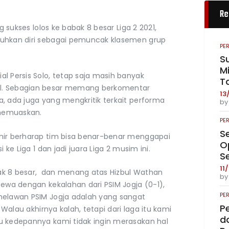
Re
g sukses lolos ke babak 8 besar Liga 2 2021,
kuhkan diri sebagai pemuncak klasemen grup
PE
S
Mi
l Persis Solo, tetap saja masih banyak
T
l. Sebagian besar memang berkomentar
13
, ada juga yang mengkritik terkait performa
b
memuaskan.
PE
S
ohir berharap tim bisa benar-benar menggapai
O
 ke Liga 1 dan jadi juara Liga 2 musim ini.
S
11
abak 8 besar, dan menang atas Hizbul Wathan
b
cewa dengan kekalahan dari PSIM Jogja (0-1),
PE
melawan PSIM Jogja adalah yang sangat
P
. Walau akhirnya kalah, tetapi dari laga itu kami
da
u kedepannya kami tidak ingin merasakan hal