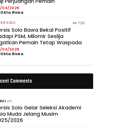
uji Perjuangan Pemain
/04/2026
y
Okta Riska
RSIS SOLO
726
rsis Solo Bawa Bekal Positif
dapi PSM, Milomir Seslija
ngatkan Pemain Tetap Waspada
/04/2026
y
Okta Riska
cent Comments
on
hri
rsis Solo Gelar Seleksi Akademi
sia Muda Jelang Musim
025/2026