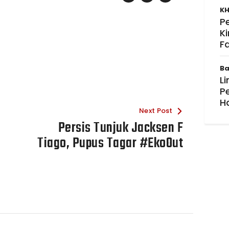
KH
P
K
F
Ba
Li
P
H
Next Post
Persis Tunjuk Jacksen F
Tiago, Pupus Tagar #EkoOut