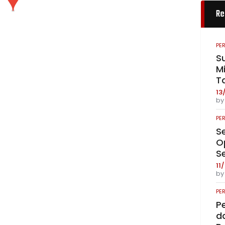
Re
PE
S
Mi
T
13
b
PE
S
O
S
11
b
PE
P
da