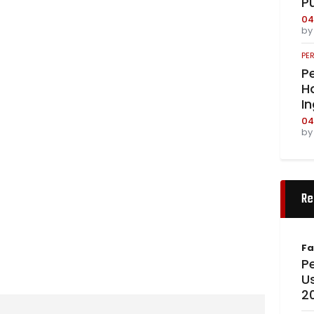
P
04
b
PE
Pe
Ha
I
04
b
Re
Fa
Pe
U
2