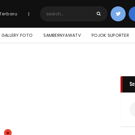
Home
 Terbaru
Berita Terbaru
Jadwal & Hasil
Klasemen
GALLERY FOTO
SAMBERNYAWATV
POJOK SUPORTER
Se