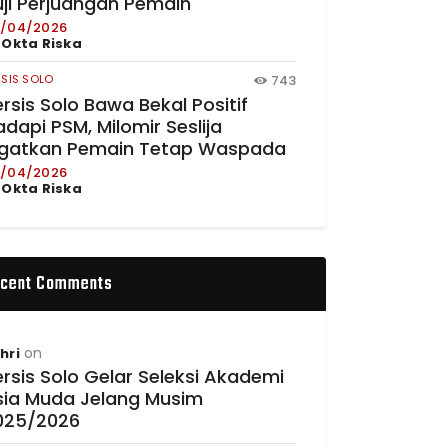
uji Perjuangan Pemain
/04/2026
y
Okta Riska
RSIS SOLO
743
rsis Solo Bawa Bekal Positif
dapi PSM, Milomir Seslija
ngatkan Pemain Tetap Waspada
/04/2026
y
Okta Riska
cent Comments
on
hri
rsis Solo Gelar Seleksi Akademi
sia Muda Jelang Musim
025/2026