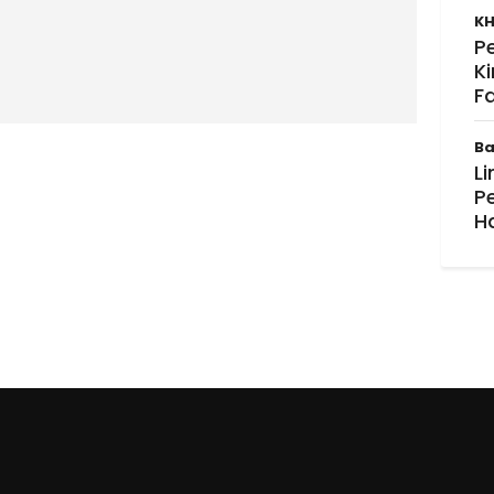
KH
P
K
F
Ba
Li
P
H