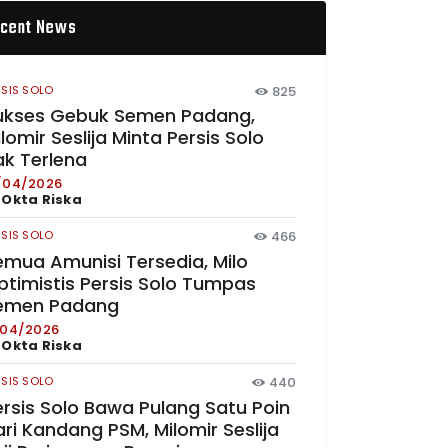
cent News
RSIS SOLO
825
ukses Gebuk Semen Padang,
lomir Seslija Minta Persis Solo
ak Terlena
/04/2026
y
Okta Riska
RSIS SOLO
466
emua Amunisi Tersedia, Milo
ptimistis Persis Solo Tumpas
emen Padang
/04/2026
y
Okta Riska
RSIS SOLO
440
ersis Solo Bawa Pulang Satu Poin
ri Kandang PSM, Milomir Seslija