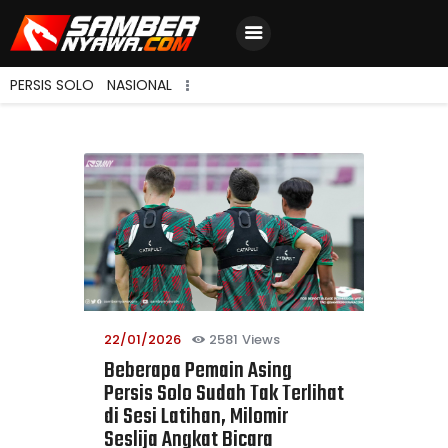
PERSIS SOLO
NASIONAL
Home
Berita Terbaru
Jadwal & Hasil
Klasemen
22/01/2026
2581
Views
Beberapa Pemain Asing
Persis Solo Sudah Tak Terlihat
di Sesi Latihan, Milomir
Seslija Angkat Bicara