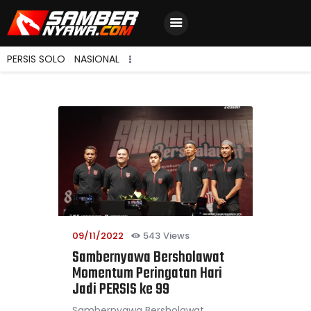
PERSIS SOLO
NASIONAL
Home
Berita Terbaru
Jadwal & Hasil
Klasemen
09/11/2022
543
Views
Sambernyawa Bersholawat
Momentum Peringatan Hari
Jadi PERSIS ke 99
Sambernyawa Bersholawat