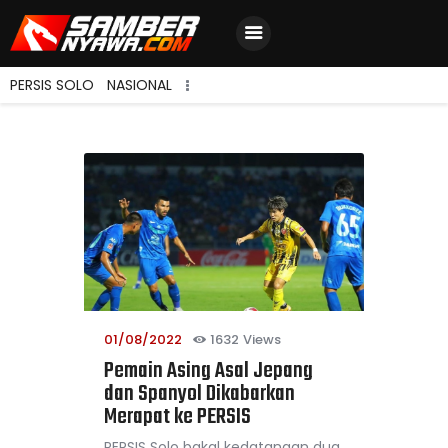
PERSIS SOLO
NASIONAL
Home
Berita Terbaru
Jadwal & Hasil
Klasemen
01/08/2022
1632
Views
Pemain Asing Asal Jepang
dan Spanyol Dikabarkan
Merapat ke PERSIS
PERSIS Solo bakal kedatangan dua