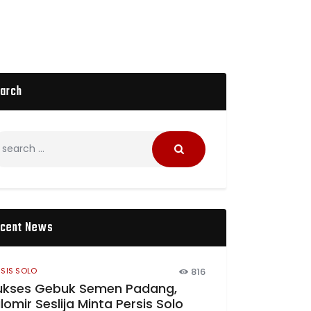
arch
cent News
RSIS SOLO
816
ukses Gebuk Semen Padang,
lomir Seslija Minta Persis Solo