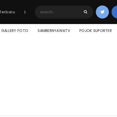
Home
 Terbaru
Berita Terbaru
Jadwal & Hasil
Klasemen
GALLERY FOTO
SAMBERNYAWATV
POJOK SUPORTER