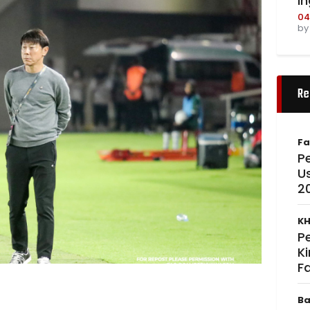
I
04
b
Re
Fa
Pe
U
2
KH
P
K
F
Ba