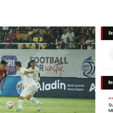
Se
Re
PE
S
Mi