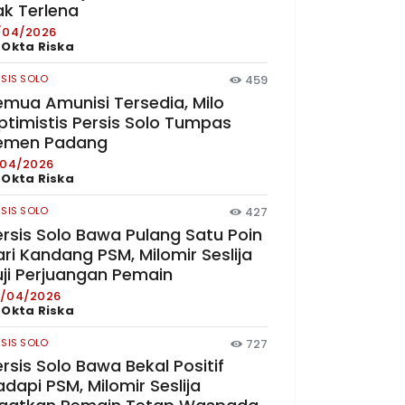
ak Terlena
/04/2026
y
Okta Riska
RSIS SOLO
459
emua Amunisi Tersedia, Milo
ptimistis Persis Solo Tumpas
emen Padang
/04/2026
y
Okta Riska
RSIS SOLO
427
ersis Solo Bawa Pulang Satu Poin
ri Kandang PSM, Milomir Seslija
uji Perjuangan Pemain
/04/2026
y
Okta Riska
RSIS SOLO
727
rsis Solo Bawa Bekal Positif
dapi PSM, Milomir Seslija