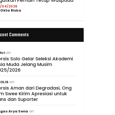
ngatkan Pemain Tetap Waspada
/04/2026
y
Okta Riska
cent Comments
on
hri
rsis Solo Gelar Seleksi Akademi
sia Muda Jelang Musim
025/2026
on
OLIS
ersis Aman dari Degradasi, Ong
im Swee Kirim Apresiasi untuk
ans dan Suporter
on
gas Arya Sena