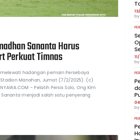
T
13
b
PE
S
O
madhan Sananta Harus
S
ert Perkuat Timnas
11
b
ta melewati hadangan pemain Persebaya
PE
di Stadion Manahan, Jumat (7/2/2025). (c)
P
da
AWA.COM – Pelatih Persis Solo, Ong Kim
P
ananta menjadi salah satu penyerang
04
b
PE
Pe
Ha