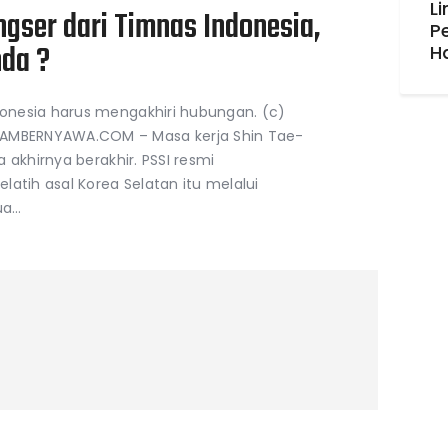
Li
gser dari Timnas Indonesia,
P
nda ?
H
onesia harus mengakhiri hubungan. (c)
MBERNYAWA.COM – Masa kerja Shin Tae-
 akhirnya berakhir. PSSI resmi
ih asal Korea Selatan itu melalui
ua…