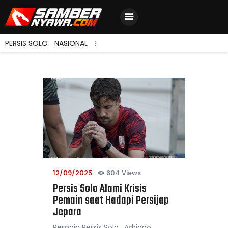
PERSIS SOLO
NASIONAL
Home
Berita Terbaru
Jadwal & Hasil
Klasemen
12/09/2025
604
Views
Persis Solo Alami Krisis
Pemain saat Hadapi Persijap
Jepara
Pemain Persis Solo , Adriano