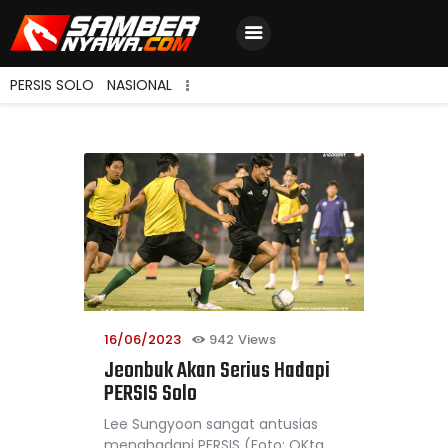
PERSIS SOLO
NASIONAL
Home
Berita Terbaru
Jadwal & Hasil
Klasemen
16/06/2023
942
Views
Jeonbuk Akan Serius Hadapi
PERSIS Solo
Lee Sungyoon sangat antusias
menghadapi PERSIS (Foto: OKta