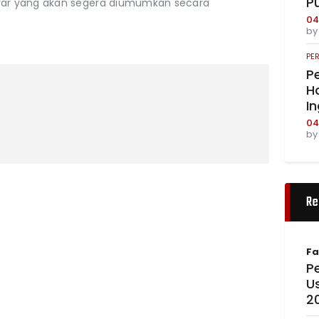
P
yar yang akan segera diumumkan secara
04
b
PE
Pe
Ha
I
04
b
Re
Fa
Pe
U
2