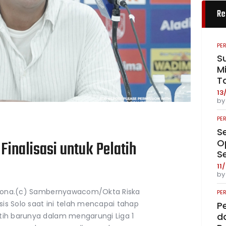
Re
PE
S
Mi
T
13
b
PE
S
O
Finalisasi untuk Pelatih
S
11
b
rcelona.(c) Sambernyawacom/Okta Riska
PE
 Solo saat ini telah mencapai tahap
P
da
tih barunya dalam mengarungi Liga 1