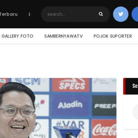
Home
 Terbaru
Berita Terbaru
Jadwal & Hasil
Klasemen
GALLERY FOTO
SAMBERNYAWATV
POJOK SUPORTER
Se