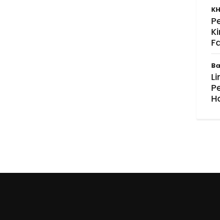
KH
P
K
F
Ba
Li
P
H