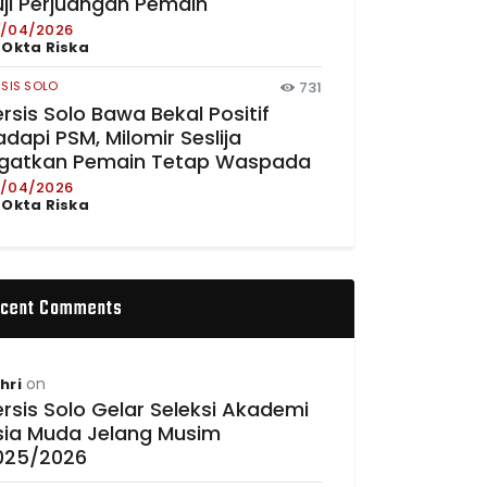
uji Perjuangan Pemain
/04/2026
y
Okta Riska
RSIS SOLO
731
rsis Solo Bawa Bekal Positif
dapi PSM, Milomir Seslija
ngatkan Pemain Tetap Waspada
/04/2026
y
Okta Riska
cent Comments
on
hri
rsis Solo Gelar Seleksi Akademi
sia Muda Jelang Musim
025/2026