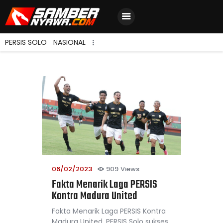
PERSIS SOLO
NASIONAL
Home
Berita Terbaru
Jadwal & Hasil
Klasemen
06/02/2023
909
Views
Fakta Menarik Laga PERSIS
Kontra Madura United
Fakta Menarik Laga PERSIS Kontra
Madura United. PERSIS Solo sukses