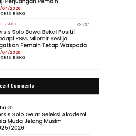
uji Perjuangan Pemain
/04/2026
y
Okta Riska
RSIS SOLO
734
rsis Solo Bawa Bekal Positif
dapi PSM, Milomir Seslija
ngatkan Pemain Tetap Waspada
/04/2026
y
Okta Riska
cent Comments
on
hri
rsis Solo Gelar Seleksi Akademi
sia Muda Jelang Musim
025/2026