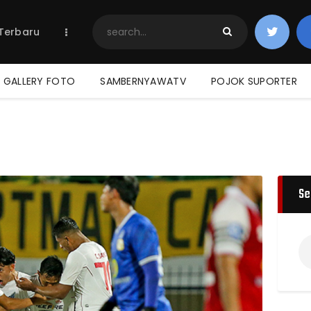
Home
 Terbaru
Berita Terbaru
Jadwal & Hasil
Klasemen
GALLERY FOTO
SAMBERNYAWATV
POJOK SUPORTER
Se