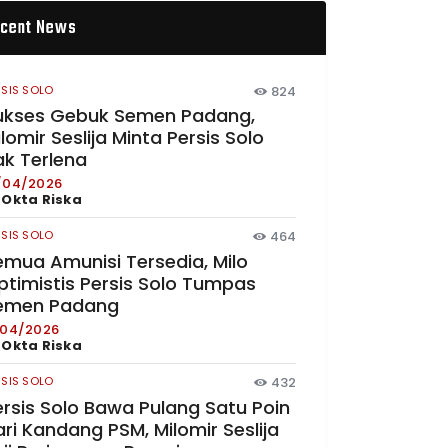
cent News
RSIS SOLO
824
ukses Gebuk Semen Padang,
lomir Seslija Minta Persis Solo
ak Terlena
/04/2026
y
Okta Riska
RSIS SOLO
464
emua Amunisi Tersedia, Milo
ptimistis Persis Solo Tumpas
emen Padang
/04/2026
y
Okta Riska
RSIS SOLO
432
ersis Solo Bawa Pulang Satu Poin
ri Kandang PSM, Milomir Seslija