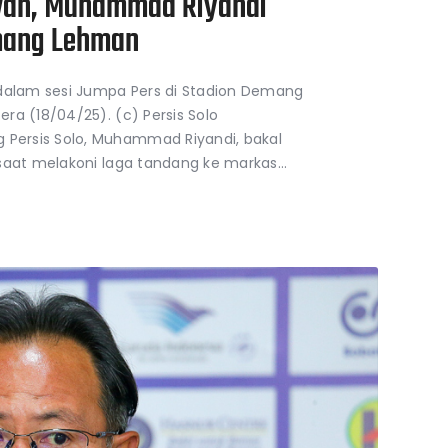
awan, Muhammad Riyandi
mang Lehman
 dalam sesi Jumpa Pers di Stadion Demang
ra (18/04/25). (c) Persis Solo
ersis Solo, Muhammad Riyandi, bakal
 saat melakoni laga tandang ke markas…