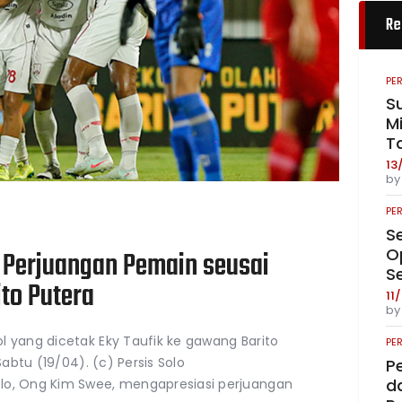
Re
PE
S
Mi
T
13
b
PE
S
O
 Perjuangan Pemain seusai
S
to Putera
11
b
l yang dicetak Eky Taufik ke gawang Barito
PE
Sabtu (19/04). (c) Persis Solo
P
da
lo, Ong Kim Swee, mengapresiasi perjuangan