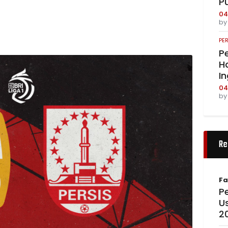
P
04
b
PE
Pe
Ha
I
04
b
Re
Fa
Pe
U
2