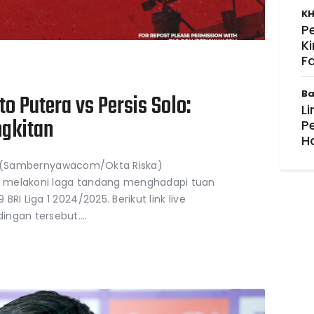
KH
P
K
F
Ba
to Putera vs Persis Solo:
Li
gkitan
P
H
Solo (Sambernyawacom/Okta Riska)
 melakoni laga tandang menghadapi tuan
RI Liga 1 2024/2025. Berikut link live
ingan tersebut.…