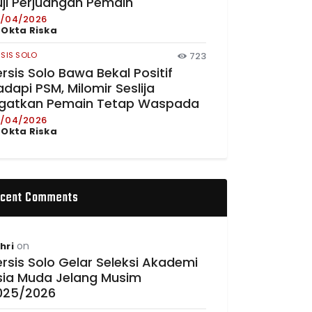
uji Perjuangan Pemain
/04/2026
y
Okta Riska
RSIS SOLO
723
rsis Solo Bawa Bekal Positif
dapi PSM, Milomir Seslija
ngatkan Pemain Tetap Waspada
/04/2026
y
Okta Riska
cent Comments
on
hri
rsis Solo Gelar Seleksi Akademi
sia Muda Jelang Musim
025/2026