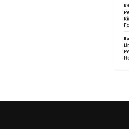
KH
P
K
F
Ba
Li
P
H