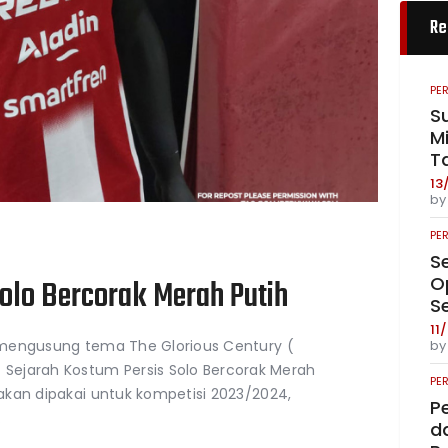
Re
PE
S
Mi
T
13
b
PE
S
O
olo Bercorak Merah Putih
S
11
b
24 mengusung tema The Glorious Century (
Sejarah Kostum Persis Solo Bercorak Merah
PE
g akan dipakai untuk kompetisi 2023/2024,
P
…
da