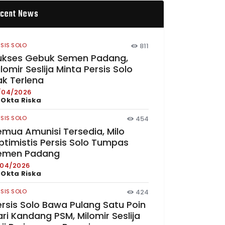
cent News
RSIS SOLO
811
ukses Gebuk Semen Padang,
lomir Seslija Minta Persis Solo
ak Terlena
/04/2026
y
Okta Riska
RSIS SOLO
454
emua Amunisi Tersedia, Milo
ptimistis Persis Solo Tumpas
emen Padang
/04/2026
y
Okta Riska
RSIS SOLO
424
ersis Solo Bawa Pulang Satu Poin
ri Kandang PSM, Milomir Seslija