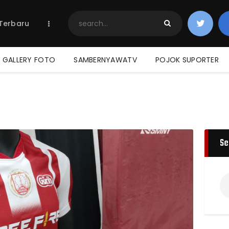
Home
 Terbaru
Berita Terbaru
Jadwal & Hasil
Klasemen
GALLERY FOTO
SAMBERNYAWATV
POJOK SUPORTER
Se