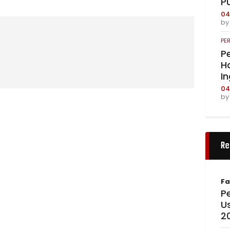
P
04
b
PE
Pe
Ha
I
04
b
Re
Fa
Pe
U
2